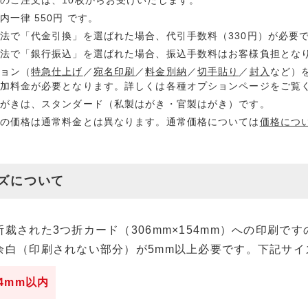
のご注文は、10枚からお受けいたします。
内一律 550円 です。
法で「代金引換」を選ばれた場合、代引手数料（330円）が必要
法で「銀行振込」を選ばれた場合、振込手数料はお客様負担とな
ョン（
特急仕上げ
／
宛名印刷
／
料金別納
／
切手貼り
／
封入
など）
加料金が必要となります。詳しくは各種オプションページをご覧
がきは、スタンダード（私製はがき・官製はがき）です。
の価格は通常料金とは異なります。通常価格については
価格につ
ズについて
裁された3つ折カード（306mm×154mm）への印刷です
余白（印刷されない部分）が5mm以上必要です。下記サイ
44mm以内