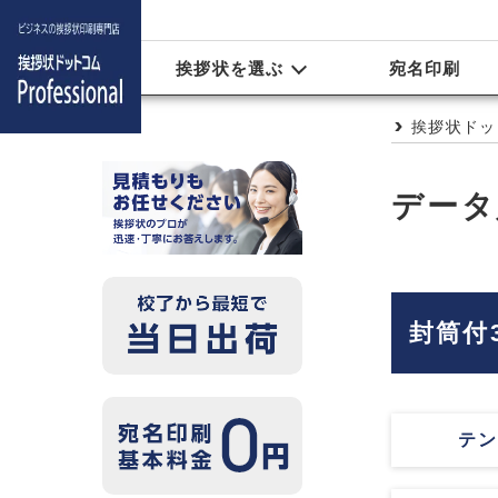
挨拶状を選ぶ
宛名印刷
挨拶状ドッ
データ
封筒付
テン