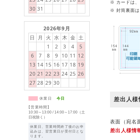
カードは、
30
31
封筒裏面は
2026年9月
日
月
火
水
木
金
土
1
2
3
4
5
6
7
8
9
10
11
12
13
14
15
16
17
18
19
20
21
22
23
24
25
26
27
28
29
30
休業日
今日
差出人様
【営業時間】
10:30～13:00 / 14:00～17:00（土
日祝除く）
表面（宛名
休業日、営業時間終了後のお申
差出人様情
込みは、翌営業日が受付日とな
ります。