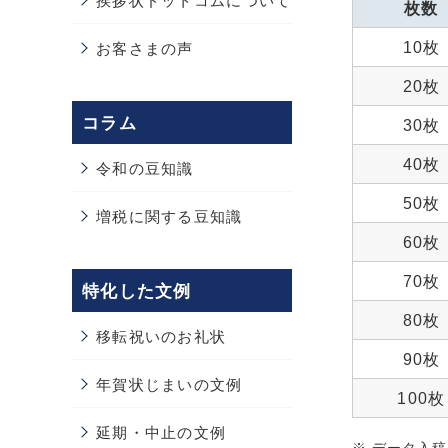
挨拶状ドットコムについて
枚数
10枚
お客さまの声
20枚
コラム
30枚
40枚
令和の豆知識
50枚
増税に関する豆知識
60枚
70枚
特化した文例
80枚
移転祝いのお礼状
90枚
年賀状じまいの文例
100枚
延期・中止の文例