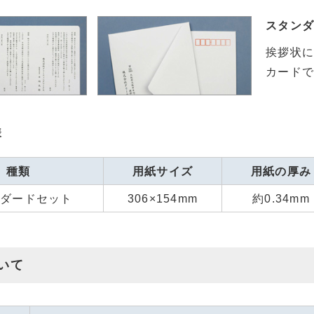
スタン
挨拶状に
カード
様
種類
用紙サイズ
用紙の厚み
ンダードセット
306×154mm
約0.34mm
いて