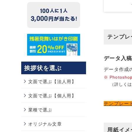
テンプレ
データ入
挨拶状を選ぶ
データ作成
Photo
文面で選ぶ【法人用】
（詳しく
文面で選ぶ【個人用】
テンプレー
業種で選ぶ
オリジナル文章
用紙イメ