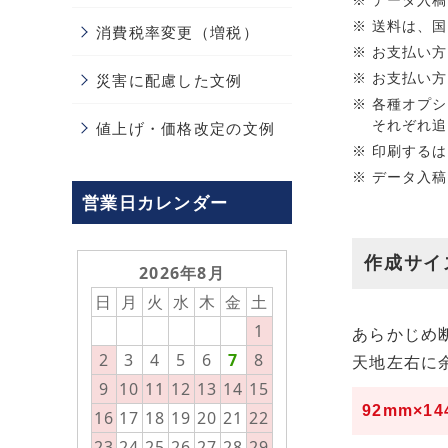
データ入稿
送料は、国
消費税率変更（増税）
お支払い方
お支払い方
災害に配慮した文例
各種オプシ
それぞれ追
値上げ・価格改定の文例
印刷するは
データ入稿
営業日カレンダー
作成サイ
2026年8月
日
月
火
水
木
金
土
1
あらかじめ断
2
3
4
5
6
7
8
天地左右に
9
10
11
12
13
14
15
92mm×1
16
17
18
19
20
21
22
23
24
25
26
27
28
29