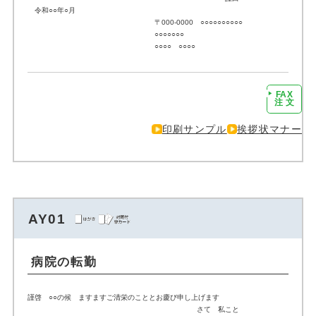
令和○○年○月
〒000-0000 ○○○○○○○○○○
○○○○○○○
○○○○ ○○○○
FAX
注文に進む
注 文
印刷サンプル
挨拶状マナー
AY01
病院の転勤
謹啓 ○○の候 ますますご清栄のこととお慶び申し上げます
さて 私こと