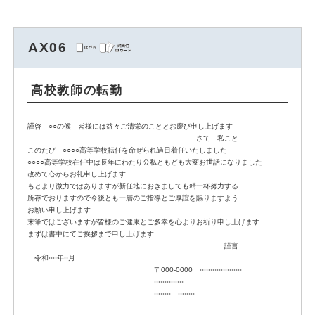
AX06
高校教師の転勤
謹啓 ○○の候 皆様には益々ご清栄のこととお慶び申し上げます
さて 私こと
このたび ○○○○高等学校転任を命ぜられ過日着任いたしました
○○○○高等学校在任中は長年にわたり公私ともども大変お世話になりました
改めて心からお礼申し上げます
もとより微力ではありますが新任地におきましても精一杯努力する
所存でおりますので今後とも一層のご指導とご厚誼を賜りますよう
お願い申し上げます
末筆ではございますが皆様のご健康とご多幸を心よりお祈り申し上げます
まずは書中にてご挨拶まで申し上げます
謹言
令和○○年○月
〒000-0000 ○○○○○○○○○○
○○○○○○○
○○○○ ○○○○