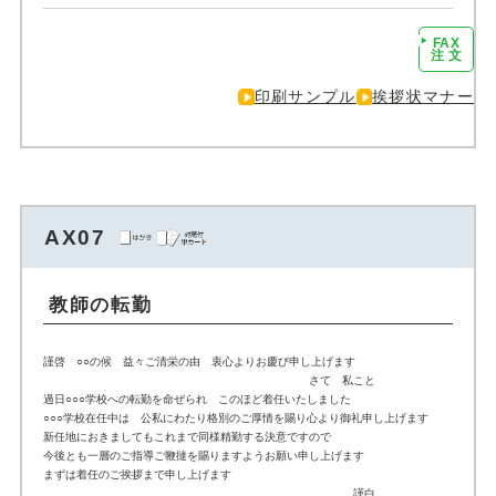
FAX
注文に進む
注 文
印刷サンプル
挨拶状マナー
AX07
教師の転勤
謹啓 ○○の候 益々ご清栄の由 衷心よりお慶び申し上げます
さて 私こと
過日○○○学校への転勤を命ぜられ このほど着任いたしました
○○○学校在任中は 公私にわたり格別のご厚情を賜り心より御礼申し上げます
新任地におきましてもこれまで同様精勤する決意ですので
今後とも一層のご指導ご鞭撻を賜りますようお願い申し上げます
まずは着任のご挨拶まで申し上げます
謹白