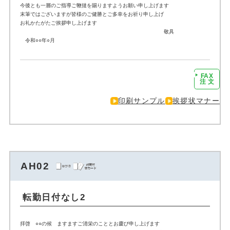
今後とも一層のご指導ご鞭撻を賜りますようお願い申し上げます
末筆ではございますが皆様のご健勝とご多幸をお祈り申し上げ
お礼かたがたご挨拶申し上げます
敬具
令和○○年○月
FAX
注文に進む
注 文
印刷サンプル
挨拶状マナー
AH02
転勤日付なし2
拝啓 ○○の候 ますますご清栄のこととお慶び申し上げます