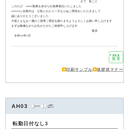
さて 私こと
このたび ○○○○勤務を命ぜられ無事着任いたしました
○○○○○に在勤中は 公私にわたり一方ならぬご厚情をいただきまして
誠にありがとうございました
今後ともなお一層のご指導ご厚誼を賜りますようよろしくお願い申し上げます
まずは略儀ながらお礼かたがたご挨拶申し上げます
敬具
令和○○年○月
FAX
注文に進む
注 文
印刷サンプル
挨拶状マナー
AH03
転勤日付なし3