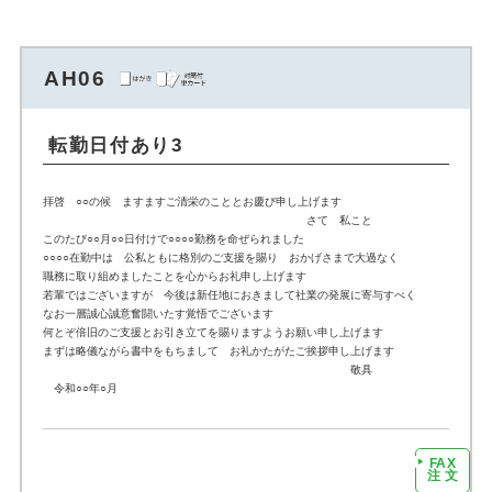
AH06
転勤日付あり3
拝啓 ○○の候 ますますご清栄のこととお慶び申し上げます
さて 私こと
このたび○○月○○日付けで○○○○勤務を命ぜられました
○○○○在勤中は 公私ともに格別のご支援を賜り おかげさまで大過なく
職務に取り組めましたことを心からお礼申し上げます
若輩ではございますが 今後は新任地におきまして社業の発展に寄与すべく
なお一層誠心誠意奮闘いたす覚悟でございます
何とぞ倍旧のご支援とお引き立てを賜りますようお願い申し上げます
まずは略儀ながら書中をもちまして お礼かたがたご挨拶申し上げます
敬具
令和○○年○月
FAX
注文に進む
注 文