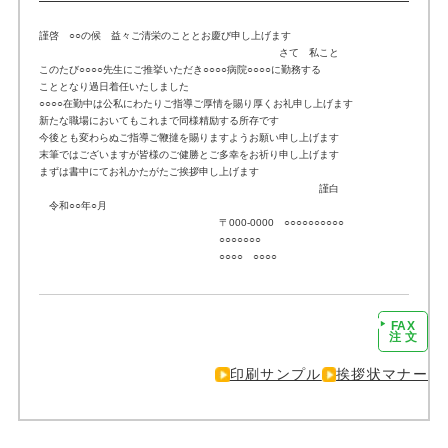
謹啓 ○○の候 益々ご清栄のこととお慶び申し上げます
さて 私こと
このたび○○○○先生にご推挙いただき○○○○病院○○○○に勤務する
こととなり過日着任いたしました
○○○○在勤中は公私にわたりご指導ご厚情を賜り厚くお礼申し上げます
新たな職場においてもこれまで同様精励する所存です
今後とも変わらぬご指導ご鞭撻を賜りますようお願い申し上げます
末筆ではございますが皆様のご健勝とご多幸をお祈り申し上げます
まずは書中にてお礼かたがたご挨拶申し上げます
謹白
令和○○年○月
〒000-0000 ○○○○○○○○○○
○○○○○○○
○○○○ ○○○○
FAX
注文に進む
注 文
印刷サンプル
挨拶状マナー