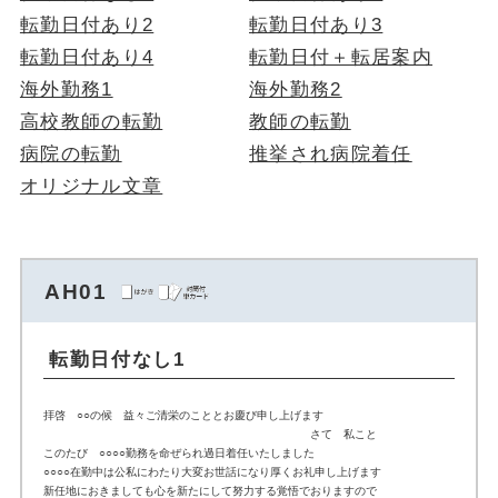
転勤日付あり2
転勤日付あり3
転勤日付あり4
転勤日付＋転居案内
海外勤務1
海外勤務2
高校教師の転勤
教師の転勤
病院の転勤
推挙され病院着任
オリジナル文章
AH01
転勤日付なし1
拝啓 ○○の候 益々ご清栄のこととお慶び申し上げます
さて 私こと
このたび ○○○○勤務を命ぜられ過日着任いたしました
○○○○在勤中は公私にわたり大変お世話になり厚くお礼申し上げます
新任地におきましても心を新たにして努力する覚悟でおりますので