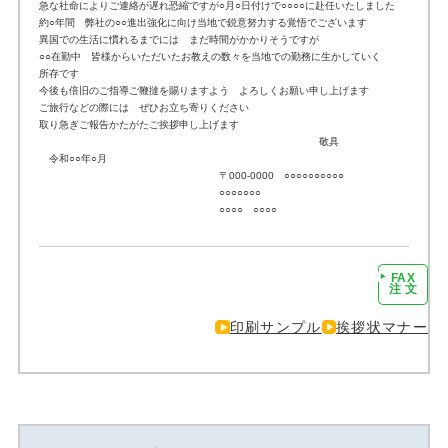
急な社命によりご連絡が遅れ恐縮ですが○月○日付けで○○○○に赴任いたしました
約○年間 弊社の○○進出強化に向け当地で鋭意努力する覚悟でございます
異国での生活に慣れるまでには まだ時間がかかりそうですが
○○在勤中 皆様からいただいたお教えの数々を当地での勤務に生かしていく
所存です
今後も倍旧のご指導ご鞭撻を賜りますよう よろしくお願い申し上げます
ご旅行などの際には ぜひお立ち寄りください
取り急ぎご報告かたがたご挨拶申し上げます
敬具
令和○○年○月
〒000-0000 ○○○○○○○○○○
○○○○○○○
○○○○ ○○○○
FAX
注文に進む
注 文
印刷サンプル
挨拶状マナー