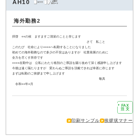
AH10
海外勤務2
拝啓 ○○の候 ますますご清栄のことと存じます
さて 私こと
このたび 社命により○○○○へ転勤することになりました
初めての海外勤務なので多少の不安はありますが 社業発展のために
全力を尽くす所存です
○○○○在勤中は 公私にわたり格別のご厚誼を賜り改めて深く感謝申し上げます
今後は遠く隔たりますが 変わらぬご厚誼を頂戴できれば幸甚に存じます
まずは転勤のご挨拶まで申し上げます
敬具
令和○○年○月
FAX
注文に進む
注 文
印刷サンプル
挨拶状マナー