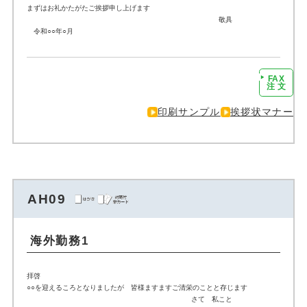
まずはお礼かたがたご挨拶申し上げます
敬具
令和○○年○月
FAX
注文に進む
注 文
印刷サンプル
挨拶状マナー
AH09
海外勤務1
拝啓
○○を迎えるころとなりましたが 皆様ますますご清栄のことと存じます
さて 私こと