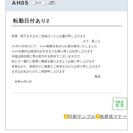
AH05
転勤日付あり2
拝啓 時下ますますご清栄のこととお慶び申し上げます
さて 私こと
○○月○○日付けにて ○○○○勤務を命ぜられ過日着任いたしました
○○○○在勤中は格別のお引き立てを賜り厚くお礼申し上げます
今後は新任務に専心努力する所存でございますので
何とぞ一層のご指導ご鞭撻を賜りますようお願い申し上げます
末筆ながら 皆様方のご健康とご多幸を心からお祈り申し上げます
まずはお礼かたがたご挨拶申し上げます
敬具
令和○○年○月
FAX
注文に進む
注 文
印刷サンプル
挨拶状マナー