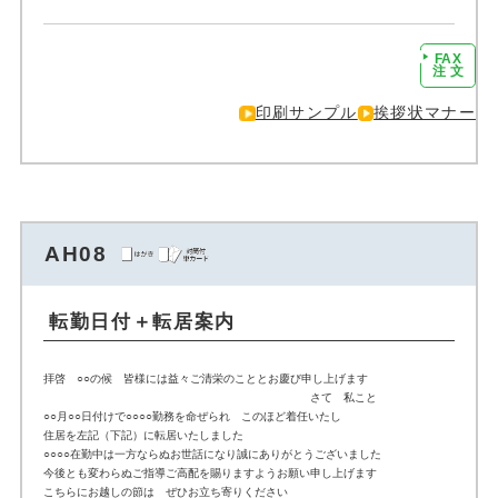
FAX
注文に進む
注 文
印刷サンプル
挨拶状マナー
AH08
転勤日付＋転居案内
拝啓 ○○の候 皆様には益々ご清栄のこととお慶び申し上げます
さて 私こと
○○月○○日付けで○○○○勤務を命ぜられ このほど着任いたし
住居を左記（下記）に転居いたしました
○○○○在勤中は一方ならぬお世話になり誠にありがとうございました
今後とも変わらぬご指導ご高配を賜りますようお願い申し上げます
こちらにお越しの節は ぜひお立ち寄りください