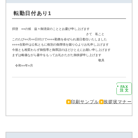
転勤日付あり1
拝啓 ○○の候 益々御清栄のこととお慶び申し上げます
さて 私こと
このたび○○月○○日付けで○○○○勤務を命ぜられ過日着任いたしました
○○○○在勤中は公私ともに格別の御厚情を賜り心よりお礼申し上げます
今後とも相変わらず御指導と御厚誼のほどひとえにお願い申し上げます
まずは略儀ながら書中をもってお礼かたがた御挨拶申し上げます
敬具
令和○○年○月
FAX
注文に進む
注 文
印刷サンプル
挨拶状マナー