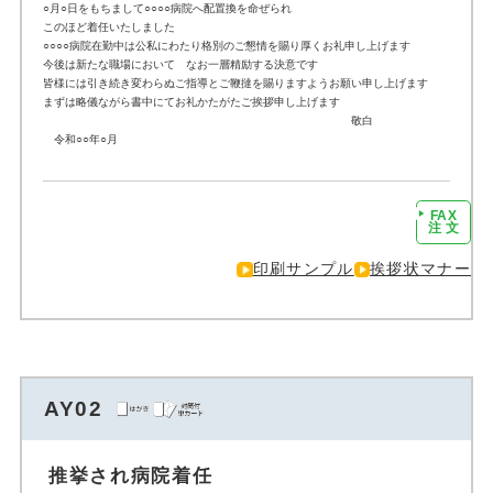
○月○日をもちまして○○○○病院へ配置換を命ぜられ
このほど着任いたしました
○○○○病院在勤中は公私にわたり格別のご懇情を賜り厚くお礼申し上げます
今後は新たな職場において なお一層精励する決意です
皆様には引き続き変わらぬご指導とご鞭撻を賜りますようお願い申し上げます
まずは略儀ながら書中にてお礼かたがたご挨拶申し上げます
敬白
令和○○年○月
FAX
注文に進む
注 文
印刷サンプル
挨拶状マナー
AY02
推挙され病院着任