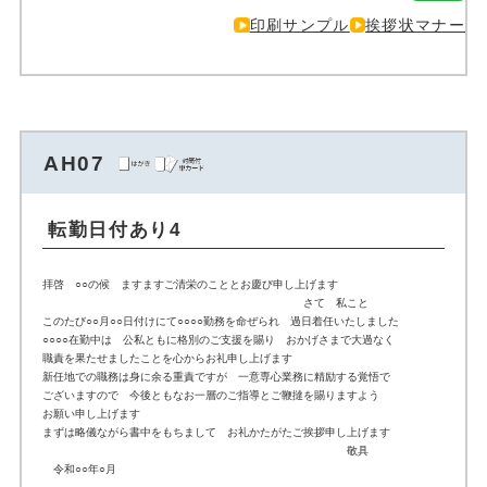
印刷サンプル
挨拶状マナー
AH07
転勤日付あり4
拝啓 ○○の候 ますますご清栄のこととお慶び申し上げます
さて 私こと
このたび○○月○○日付けにて○○○○勤務を命ぜられ 過日着任いたしました
○○○○在勤中は 公私ともに格別のご支援を賜り おかげさまで大過なく
職責を果たせましたことを心からお礼申し上げます
新任地での職務は身に余る重責ですが 一意専心業務に精励する覚悟で
ございますので 今後ともなお一層のご指導とご鞭撻を賜りますよう
お願い申し上げます
まずは略儀ながら書中をもちまして お礼かたがたご挨拶申し上げます
敬具
令和○○年○月