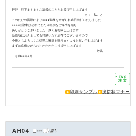
拝啓 時下ますますご清栄のこととお慶び申し上げます
さて 私こと
このたびの異動により○○○○勤務を命ぜられ過日着任いたしました
○○○○在勤中は公私にわたり格別なご厚情を賜り
ありがとうございました 厚くお礼申し上げます
新任地におきましても精励いたす所存でございますので
今後ともよろしくご指導ご鞭撻を賜りますようお願い申し上げます
まずは略儀ながらお礼かたがたご挨拶申し上げます
敬具
令和○○年○月
FAX
注文に進む
注 文
印刷サンプル
挨拶状マナー
AH04