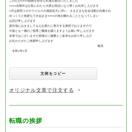
このたび○○○○勤務を命ぜられ過日着任いたしました
○○○○在勤中は公私にわたり大変お世話になり厚くお礼申し上げます
○月は新型コロナウイルスの感染拡大に伴い さまざまな社会活動が自粛され
ゆっくりと挨拶もできぬまま○○○○の地を離れることとなってしまい
お詫び申し上げます
新任地におきましても心を新たに努力する覚悟でおりますので
今後とも一層のご指導ご鞭撻を賜りますようお願い申し上げます
末筆ではございますが皆様のご健勝とご多幸をお祈り申し上げ
お礼かたがたご挨拶申し上げます
敬具
令和○年○月
文例をコピー
オリジナル文章で注文する
転職の挨拶