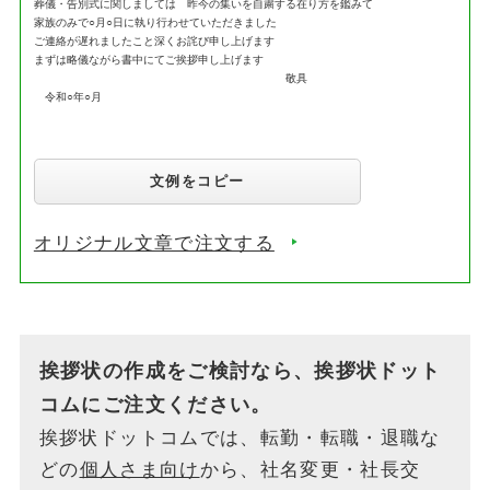
葬儀・告別式に関しましては 昨今の集いを自粛する在り方を鑑みて
家族のみで○月○日に執り行わせていただきました
ご連絡が遅れましたこと深くお詫び申し上げます
まずは略儀ながら書中にてご挨拶申し上げます
敬具
令和○年○月
文例をコピー
オリジナル文章で注文する
挨拶状の作成をご検討なら、挨拶状ドット
コムにご注文ください。
挨拶状ドットコムでは、転勤・転職・退職な
どの
個人さま向け
から、社名変更・社長交