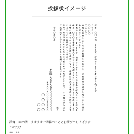
挨拶状イメージ
謹啓 ○○の候 ますますご清祥のこととお慶び申し上げます
このたび
○○ ○○