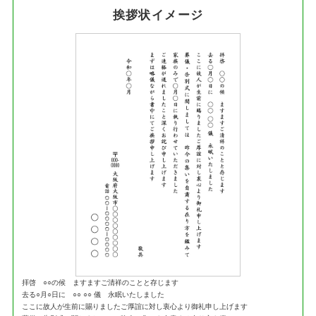
挨拶状イメージ
拝啓 ○○の候 ますますご清祥のことと存じます
去る○月○日に ○○ ○○ 儀 永眠いたしました
ここに故人が生前に賜りましたご厚誼に対し衷心より御礼申し上げます