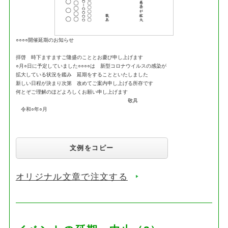
○○○○開催延期のお知らせ
拝啓 時下ますますご隆盛のこととお慶び申し上げます
○月○日に予定していました○○○○は 新型コロナウイルスの感染が
拡大している状況を鑑み 延期をすることといたしました
新しい日程が決まり次第 改めてご案内申し上げる所存です
何とぞご理解のほどよろしくお願い申し上げます
敬具
令和○年○月
文例をコピー
オリジナル文章で注文する