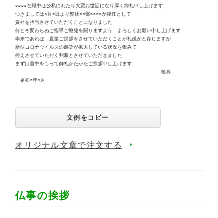
○○○○在職中は公私にわたり大変お世話になり厚く御礼申し上げます
つきましては○月○日より弊社○○部○○○○が後任として
貴社を担当させていただくことになりました
何とぞ変わらぬご指導ご鞭撻を賜りますよう よろしくお願い申し上げます
本来であれば 直接ご挨拶をさせていただくことが礼儀かと存じますが
新型コロナウイルスの感染が拡大している状況を鑑みて
控えさせていただく判断とさせていただきました
まずは書中をもって御礼かたがたご挨拶申し上げます
敬具
令和○年○月
文例をコピー
オリジナル文章で注文する
仏事の挨拶