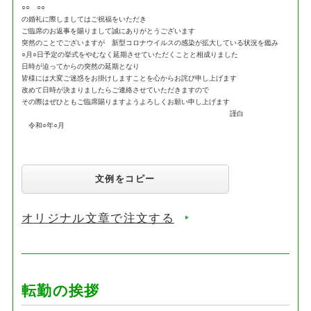
○○ ○○
の婚礼に際しましてはご祝福をいただき
ご臨席のお返事を賜りまして誠にありがとうございます
突然のことでございますが 新型コロナウイルスの感染が拡大している状況を鑑み
○月○日予定の挙式をやむなく延期させていただくことと相成りました
日時が迫ってからの突然の延期となり
皆様には大変ご迷惑をお掛けしますことを心からお詫び申し上げます
改めて日時が決まりましたらご連絡させていただきますので
その際はぜひともご臨席賜りますようよろしくお願い申し上げます
謹白
令和○年○月
文例をコピー
オリジナル文章で注文する
転勤の挨拶