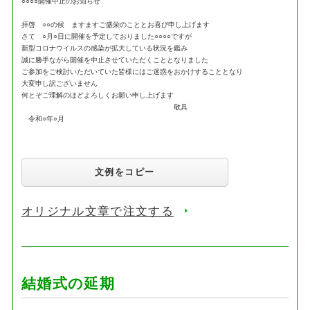
○○○○開催中止のお知らせ
拝啓 ○○の候 ますますご盛栄のこととお喜び申し上げます
さて ○月○日に開催を予定しておりました○○○○ですが
新型コロナウイルスの感染が拡大している状況を鑑み
誠に勝手ながら開催を中止させていただくこととなりました
ご参加をご検討いただいていた皆様にはご迷惑をおかけすることとなり
大変申し訳ございません
何とぞご理解のほどよろしくお願い申し上げます
敬具
令和○年○月
文例をコピー
オリジナル文章で注文する
結婚式の延期