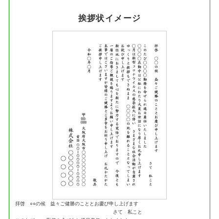
挨拶状イメージ
拝啓 ○○の候 益々ご健勝のこととお慶び申し上げます
さて 私こと