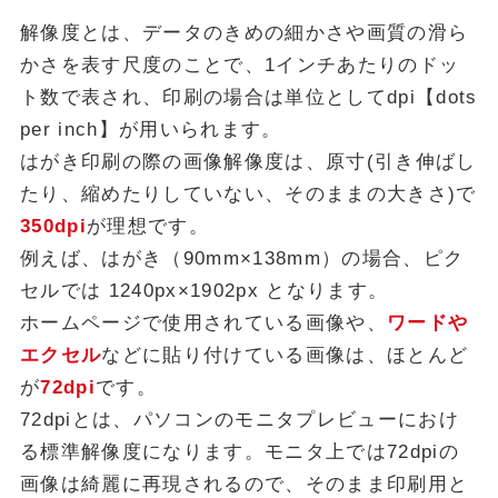
解像度とは、データのきめの細かさや画質の滑ら
かさを表す尺度のことで、1インチあたりのドッ
ト数で表され、印刷の場合は単位としてdpi【dots
per inch】が用いられます。
はがき印刷の際の画像解像度は、原寸(引き伸ばし
たり、縮めたりしていない、そのままの大きさ)で
350dpi
が理想です。
例えば、はがき（90mm×138mm）の場合、ピク
セルでは 1240px×1902px となります。
ホームページで使用されている画像や、
ワードや
エクセル
などに貼り付けている画像は、ほとんど
が
72dpi
です。
72dpiとは、パソコンのモニタプレビューにおけ
る標準解像度になります。モニタ上では72dpiの
画像は綺麗に再現されるので、そのまま印刷用と