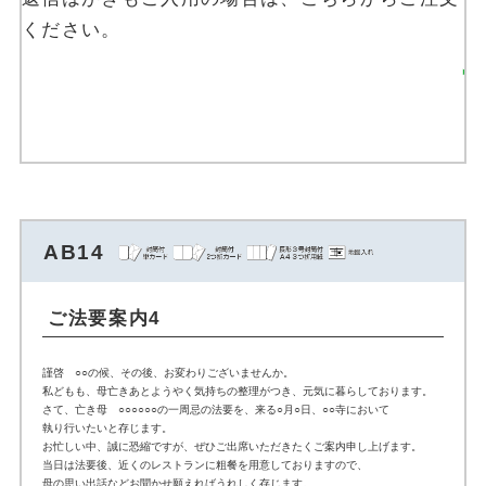
ください。
返信はがきを注文す
る
AB14
ご法要案内4
謹啓 ○○の候、その後、お変わりございませんか。
私どもも、母亡きあとようやく気持ちの整理がつき、元気に暮らしております。
さて、亡き母 ○○○○○○の一周忌の法要を、来る○月○日、○○寺において
執り行いたいと存じます。
お忙しい中、誠に恐縮ですが、ぜひご出席いただきたくご案内申し上げます。
当日は法要後、近くのレストランに粗餐を用意しておりますので、
母の思い出話などお聞かせ願えればうれしく存じます。