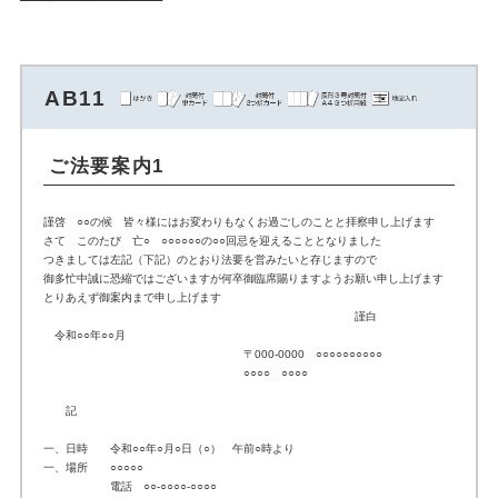
AB11
ご法要案内1
謹啓 ○○の候 皆々様にはお変わりもなくお過ごしのことと拝察申し上げます
さて このたび 亡○ ○○○○○○の○○回忌を迎えることとなりました
つきましては左記（下記）のとおり法要を営みたいと存じますので
御多忙中誠に恐縮ではございますが何卒御臨席賜りますようお願い申し上げます
とりあえず御案内まで申し上げます
謹白
令和○○年○○月
〒000-0000 ○○○○○○○○○○
○○○○ ○○○○
記
一、日時 令和○○年○月○日（○） 午前○時より
一、場所 ○○○○○
電話 ○○-○○○○-○○○○