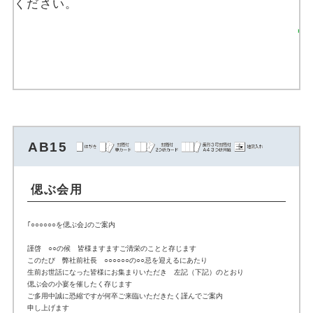
ください。
返信はがきを注文す
る
AB15
偲ぶ会用
｢○○○○○○を偲ぶ会｣のご案内
謹啓 ○○の候 皆様ますますご清栄のことと存じます
このたび 弊社前社長 ○○○○○○の○○忌を迎えるにあたり
生前お世話になった皆様にお集まりいただき 左記（下記）のとおり
偲ぶ会の小宴を催したく存じます
ご多用中誠に恐縮ですが何卒ご来臨いただきたく謹んでご案内
申し上げます