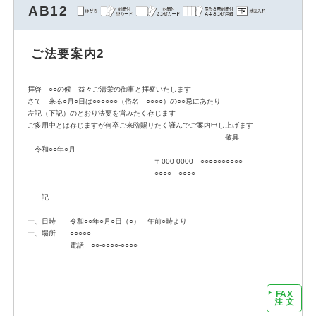
AB12
ご法要案内2
拝啓 ○○の候 益々ご清栄の御事と拝察いたします
さて 来る○月○日は○○○○○○（俗名 ○○○○）の○○忌にあたり
左記（下記）のとおり法要を営みたく存じます
ご多用中とは存じますが何卒ご来臨賜りたく謹んでご案内申し上げます
敬具
令和○○年○月
〒000-0000 ○○○○○○○○○○
○○○○ ○○○○
記
一、日時 令和○○年○月○日（○） 午前○時より
一、場所 ○○○○○
電話 ○○-○○○○-○○○○
FAX
注文に進む
注 文