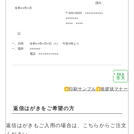
謹白
令和○○年○月
〒000-0000 ○○○○○○○○○○
○○○○○○○
○○○○ ○○○○
記
一、日時 令和○○年○月○日（○） 午前○時より
一、場所 ○○○○○○
電話 ○○-○○○○-○○○○
FAX
注文に進む
注 文
印刷サンプル
挨拶状マナー
返信はがきをご希望の方
返信はがきもご入用の場合は、こちらからご注文