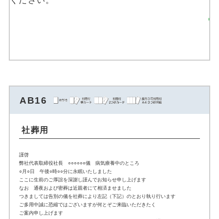
ください。
返信はがきを注文す
る
AB16
社葬用
謹啓
弊社代表取締役社長 ○○○○○○儀 病気療養中のところ
○月○日 午後○時○○分に永眠いたしました
ここに生前のご厚誼を深謝し謹んでお知らせ申し上げます
なお 通夜および密葬は近親者にて相済ませました
つきましては告別の儀を社葬により左記（下記）のとおり執り行います
ご多用中誠に恐縮ではございますが何とぞご来臨いただきたく
ご案内申し上げます