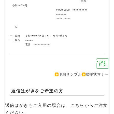
謹白
令和○○年○月
〒000-0000 ○○○○○○○○○○
○○○○○○○
○○○○ ○○○○
記
一、日時 令和○○年○月○日（○） 午前○時より
一、場所 ○○○○○
電話 ○○-○○○○-○○○○
FAX
注文に進む
注 文
印刷サンプル
挨拶状マナー
返信はがきをご希望の方
返信はがきもご入用の場合は、こちらからご注文
ください。