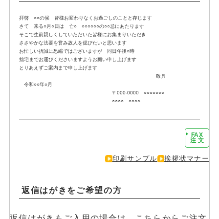
拝啓 ○○の候 皆様お変わりなくお過ごしのことと存じます
さて 来る○月○日は 亡○ ○○○○○○の○○忌にあたります
そこで生前親しくしていただいた皆様にお集まりいただき
ささやかな法要を営み故人を偲びたいと思います
お忙しい折誠に恐縮ではございますが 同日午後○時
拙宅までお運びくださいますようお願い申し上げます
とりあえずご案内まで申し上げます
敬具
令和○○年○月
〒000-0000 ○○○○○○○
○○○○ ○○○○
FAX
注文に進む
注 文
印刷サンプル
挨拶状マナー
返信はがきをご希望の方
返信はがきもご入用の場合は、こちらからご注文