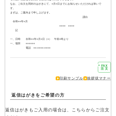
なお、ご出欠を同封のはがきにて、○月○日までにお知らせいただければ幸いで
す。
まずは、ご案内まで申し上げます。
謹白
令和○○年○月
○○○○ ○○○○
記
一、日時 令和○○年○月○日（○） 午前○時より
一、場所 ○○○○○○
電話 ○○-○○○○-○○○○
FAX
注文に進む
注 文
印刷サンプル
挨拶状マナー
返信はがきをご希望の方
返信はがきもご入用の場合は、こちらからご注文