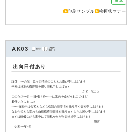
注 文
印刷サンプル
挨拶状マナー
AK03
出向日付あり
謹啓 ○○の候 益々御清栄のこととお慶び申し上げます
平素は格別の御厚誼を賜り御礼申し上げます
さて 私こと
このたび○○月○○日付けで○○○○に出向を命ぜられこのほど
着任いたしました
○○○○在勤中は公私ともども格別の御厚情を賜り厚く御礼申し上げます
なお今後とも変わらぬ御指導御鞭撻を賜りますようお願い申し上げます
まずは略儀ながら書中にて御礼かたがた御挨拶申し上げます
謹言
令和○○年○月