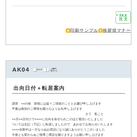
FAX
注文に進む
注 文
印刷サンプル
挨拶状マナー
AK04
出向日付＋転居案内
謹啓 ○○の候 皆様には益々ご清栄のこととお慶び申し上げます
平素は格別のご厚情を賜り心よりお礼申し上げます
さて 私こと
○○月○○日付けで○○○○に出向を命ぜられこのほど着任いたしました
ついては左記（下記）に転居しましたので あわせてお知らせいたします
○○○○在勤中は一方ならぬお世話になり誠にありがとうございました
今後とも変わらぬご指導ご厚誼を賜りますようお願い申し上げます