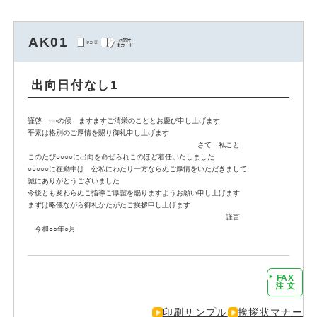
AK01
出向日付なし1
謹啓 ○○の候 ますますご清栄のこととお慶び申し上げます
平素は格別のご厚情を賜り御礼申し上げます
さて 私こと
このたび○○○○に出向を命ぜられこのほど着任いたしました
○○○○○に在勤中は 公私にわたり一方ならぬご厚情をいただきまして
誠にありがとうございました
今後とも変わらぬご指導ご厚誼を賜りますようお願い申し上げます
まずは略儀ながら御礼かたがたご挨拶申し上げます
謹言
令和○○年○月
FAX
注文に進む
注 文
印刷サンプル
挨拶状マナー