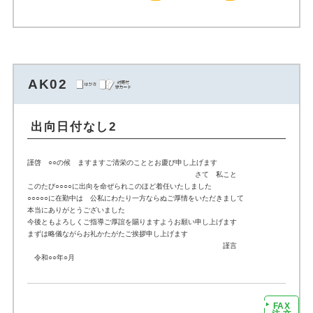
AK02
出向日付なし2
謹啓 ○○の候 ますますご清栄のこととお慶び申し上げます
さて 私こと
このたび○○○○に出向を命ぜられこのほど着任いたしました
○○○○○に在勤中は 公私にわたり一方ならぬご厚情をいただきまして
本当にありがとうございました
今後ともよろしくご指導ご厚誼を賜りますようお願い申し上げます
まずは略儀ながらお礼かたがたご挨拶申し上げます
謹言
令和○○年○月
FAX
注文に進む