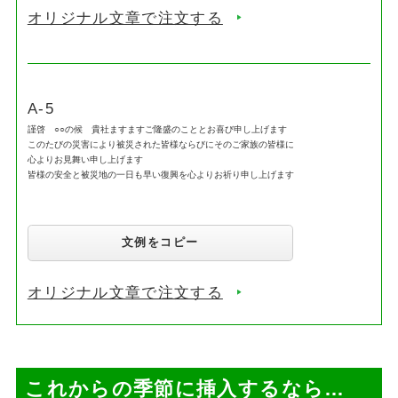
オリジナル文章で注文する
A-5
謹啓 ○○の候 貴社ますますご隆盛のこととお喜び申し上げます
このたびの災害により被災された皆様ならびにそのご家族の皆様に
心よりお見舞い申し上げます
皆様の安全と被災地の一日も早い復興を心よりお祈り申し上げます
文例をコピー
オリジナル文章で注文する
これからの季節に挿入するなら…