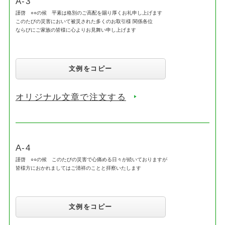
A-3
謹啓 ○○の候 平素は格別のご高配を賜り厚くお礼申し上げます
このたびの災害において被災された多くのお取引様 関係各位
ならびにご家族の皆様に心よりお見舞い申し上げます
文例をコピー
オリジナル文章で注文する
A-4
謹啓 ○○の候 このたびの災害で心痛める日々が続いておりますが
皆様方におかれましてはご清祥のことと拝察いたします
文例をコピー