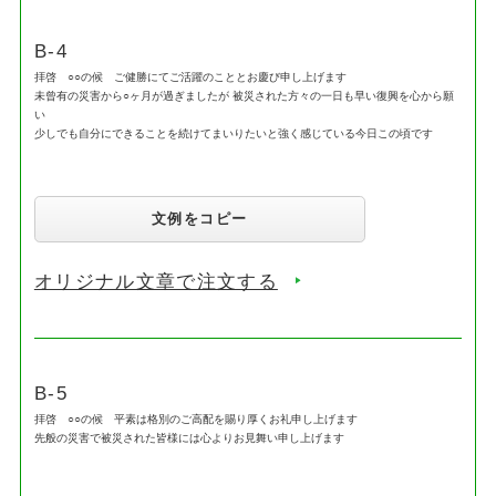
B-4
拝啓 ○○の候 ご健勝にてご活躍のこととお慶び申し上げます
未曾有の災害から○ヶ月が過ぎましたが 被災された方々の一日も早い復興を心から願
い
少しでも自分にできることを続けてまいりたいと強く感じている今日この頃です
文例をコピー
オリジナル文章で注文する
B-5
拝啓 ○○の候 平素は格別のご高配を賜り厚くお礼申し上げます
先般の災害で被災された皆様には心よりお見舞い申し上げます