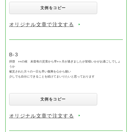
文例をコピー
オリジナル文章で注文する
B-3
拝啓 ○○の候 未曾有の災害から早○ヶ月が過ぎましたが皆様いかがお過ごしでしょ
うか
被災された方々の一日も早い復興を心から願い
少しでも自分にできることを続けてまいりたいと思っております
文例をコピー
オリジナル文章で注文する