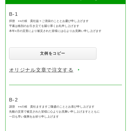
B-1
拝啓 ○○の候 貴社益々ご清栄のこととお慶び申し上げます
平素は格別のお引き立てを賜り厚くお礼申し上げます
本年○月の災害により被災された皆様には心よりお見舞い申し上げます
文例をコピー
オリジナル文章で注文する
B-2
謹啓 ○○の候 貴社ますますご隆盛のこととお喜び申し上げます
先般の災害で被災された皆様に心よりお見舞い申し上げますとともに
一日も早い復興をお祈り申し上げます