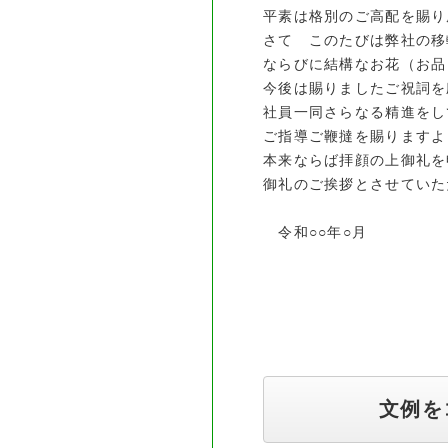
平素は格別のご高配を賜り
さて このたびは弊社の移
ならびに結構なお花（お品
今後は賜りましたご祝詞を
社員一同さらなる精進をし
ご指導ご鞭撻を賜りますよ
本来ならば拝顔の上御礼を
御礼のご挨拶とさせていた
令和○○年○月
〒000-00
○○○
○○○○
文例を