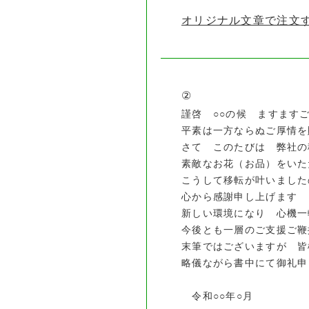
オリジナル文章で注文
②
謹啓 ○○の候 ますます
平素は一方ならぬご厚情を
さて このたびは 弊社の
素敵なお花（お品）をいた
こうして移転が叶いました
心から感謝申し上げます
新しい環境になり 心機一
今後とも一層のご支援ご鞭
末筆ではございますが 皆
略儀ながら書中にて御礼申
令和○○年○月