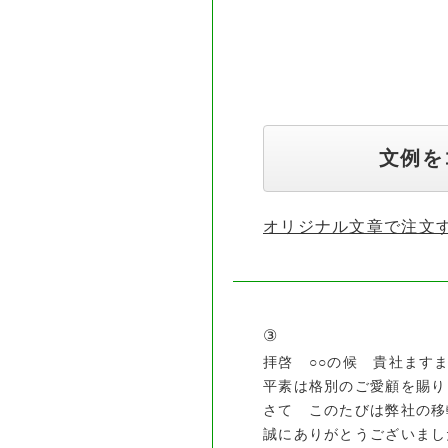
〒000-00
○○○
○○○○
文例を
オリジナル文章で注文
③
拝啓 ○○の候 貴社ます
平素は格別のご愛顧を賜り
さて このたびは弊社の移
誠にありがとうございまし