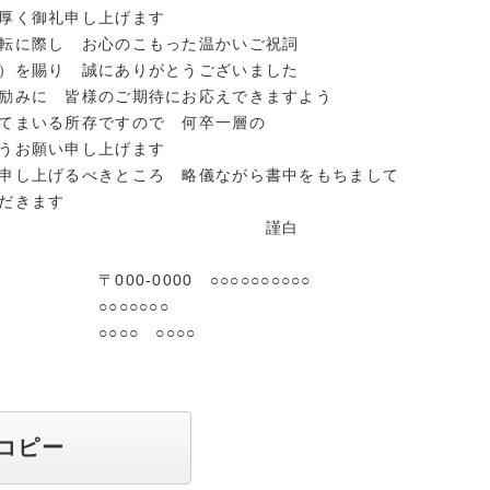
厚く御礼申し上げます
転に際し お心のこもった温かいご祝詞
）を賜り 誠にありがとうございました
励みに 皆様のご期待にお応えできますよう
てまいる所存ですので 何卒一層の
うお願い申し上げます
申し上げるべきところ 略儀ながら書中をもちまして
だきます
謹白
00 ○○○○○○○○○○
○○○○
 ○○○○
コピー