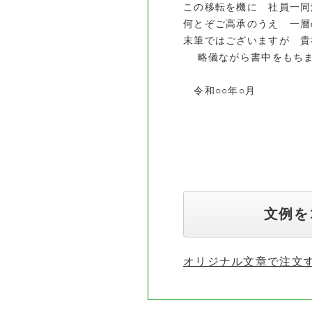
この移転を機に 社員一同
何とぞご高承のうえ 一層
末筆ではございますが 貴
略儀ながら書中をもちま
令和○○年○月
〒000-00
○○○
○○○○
文例を
オリジナル文章で注文