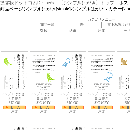
挨拶状ドットコムDesiner's 【シンプルはがき】トップ
ホスト：w
商品ページシンプルはがき[simple]-シンプルはがき - カラー[simpl
カテゴリメニュー
商品一覧
喪中
喪中私製はが
引越
結婚
出産
デ
シンプルはがき
シンプルはがき
シンプルはがき
シンプルはがき
シンプ
タテ書き
ヨコ書き
タテ書き
ヨコ書き
タ
SIC-001
SIC-001Y
SIC-002
SIC-002Y
SIC
注文
注文
注文
注文