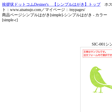
挨拶状ドットコムDesiner's 【シンプルはがき】トップ
ホ
ト：www.aisatsujo.com／マイページ：/mypages/
商品ページシンプルはがき[simple]-シンプルはがき - カラー
[simple-c]
SIC-00