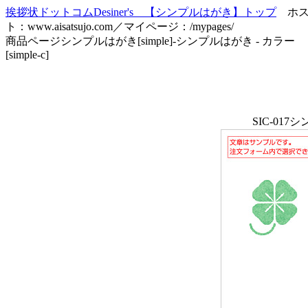
挨拶状ドットコムDesiner's 【シンプルはがき】トップ
ホ
ト：www.aisatsujo.com／マイページ：/mypages/
商品ページシンプルはがき[simple]-シンプルはがき - カラー
[simple-c]
SIC-01