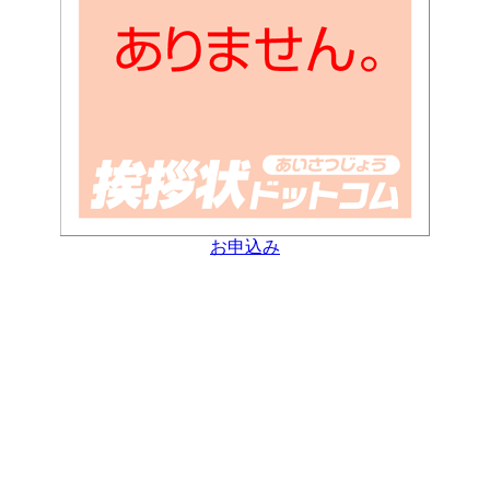
お申込み
Copyright(C) 2003- NIKKOSHA Co.,LTD