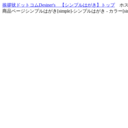
挨拶状ドットコムDesiner's 【シンプルはがき】トップ
ホスト：
商品ページシンプルはがき[simple]-シンプルはがき - カラー[simpl