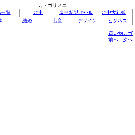
カテゴリメニュー
品一覧
喪中
喪中私製はがき
喪中大礼紙
越
結婚
出産
デザイン
ビジネス
買い物カゴ
前へ
次へ