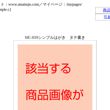
www.aisatsujo.com／マイページ：/mypages/
e-c]
商
引
SIC-019シンプルはがき タテ書き