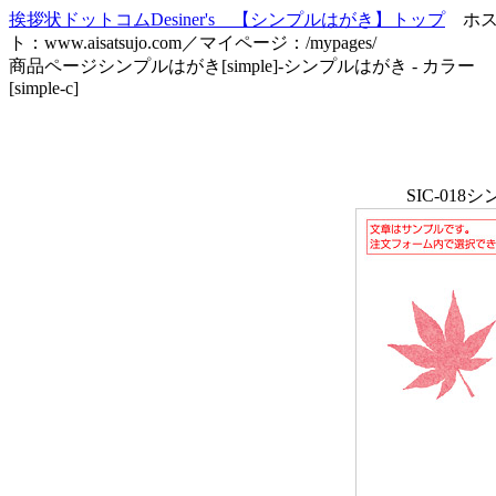
挨拶状ドットコムDesiner's 【シンプルはがき】トップ
ホ
ト：www.aisatsujo.com／マイページ：/mypages/
商品ページシンプルはがき[simple]-シンプルはがき - カラー
[simple-c]
SIC-01