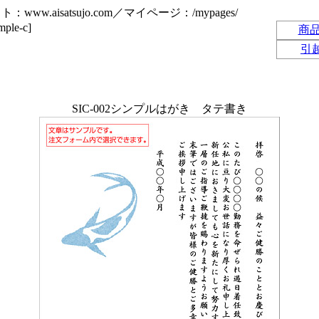
www.aisatsujo.com／マイページ：/mypages/
e-c]
商
引
SIC-002シンプルはがき タテ書き