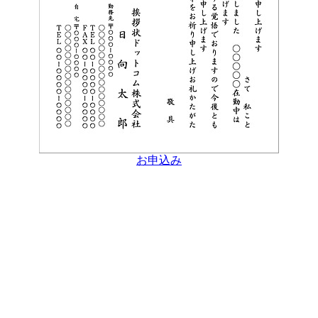
お申込み
Copyright(C) 2003- NIKKOSHA Co.,LTD