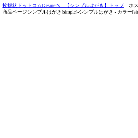
挨拶状ドットコムDesiner's 【シンプルはがき】トップ
ホスト：
商品ページシンプルはがき[simple]-シンプルはがき - カラー[simpl