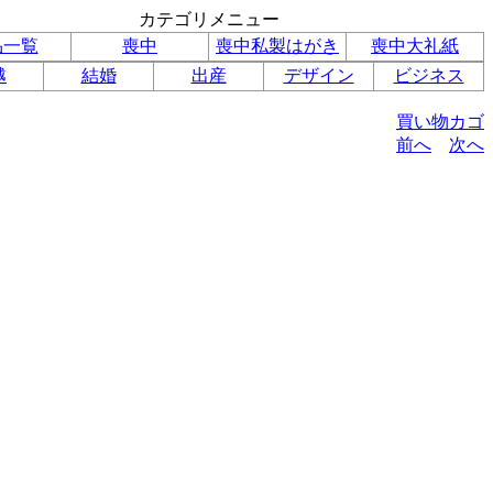
カテゴリメニュー
品一覧
喪中
喪中私製はがき
喪中大礼紙
越
結婚
出産
デザイン
ビジネス
買い物カゴ
前へ
次へ