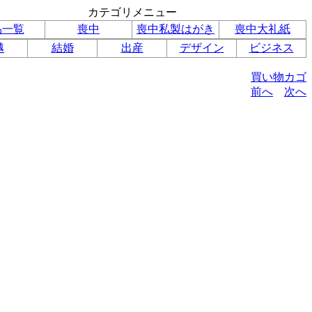
カテゴリメニュー
品一覧
喪中
喪中私製はがき
喪中大礼紙
越
結婚
出産
デザイン
ビジネス
買い物カゴ
前へ
次へ