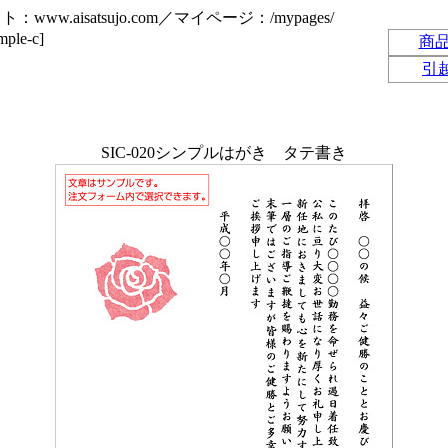
www.aisatsujo.com／マイページ：/mypages/
e-c]
商
引
SIC-020シンプルはがき タテ書き