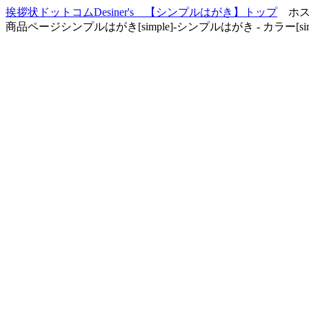
挨拶状ドットコムDesiner's 【シンプルはがき】トップ
ホスト：
商品ページシンプルはがき[simple]-シンプルはがき - カラー[simpl