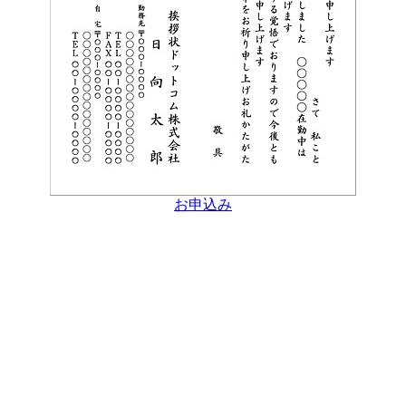
お申込み
Copyright(C) 2003- NIKKOSHA Co.,LTD