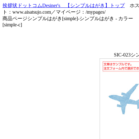
挨拶状ドットコムDesiner's 【シンプルはがき】トップ
ホ
ト：www.aisatsujo.com／マイページ：/mypages/
商品ページシンプルはがき[simple]-シンプルはがき - カラー
[simple-c]
SIC-02