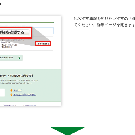
る
宛名注文履歴を知りたい注文の「
てください。詳細ページを開きま