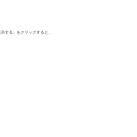
表示する」をクリックすると、