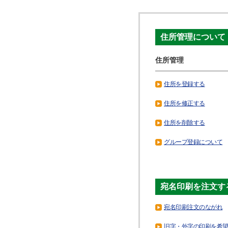
住所管理について
住所管理
住所を登録する
住所を修正する
住所を削除する
グループ登録について
宛名印刷を注文す
宛名印刷注文のながれ
旧字・外字の印刷を希