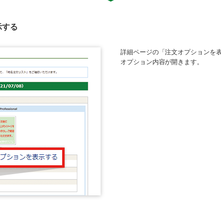
示する
詳細ページの「注文オプションを
オプション内容が開きます。