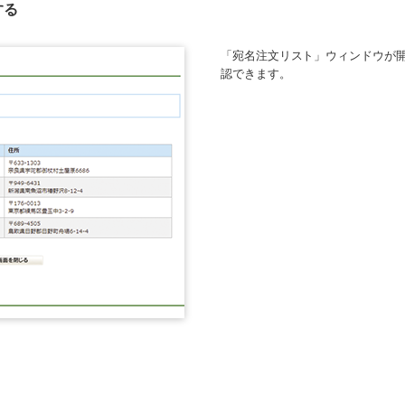
する
「宛名注文リスト」ウィンドウが
認できます。