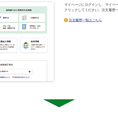
マイページにログインし、マイペー
クリックしてください。注文履歴
注文履歴一覧はこちら