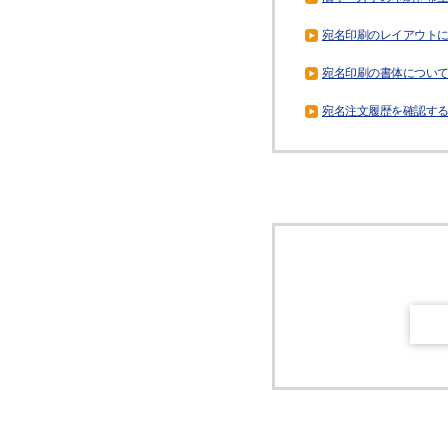
宛名印刷のレイアウト
宛名印刷の書体につい
宛名注文履歴を確認す