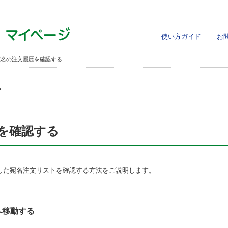
使い方ガイド
お問
宛名の注文履歴を確認する
ド
を確認する
した宛名注文リストを確認する方法をご説明します。
へ移動する