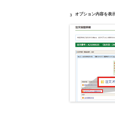
オプション内容を表