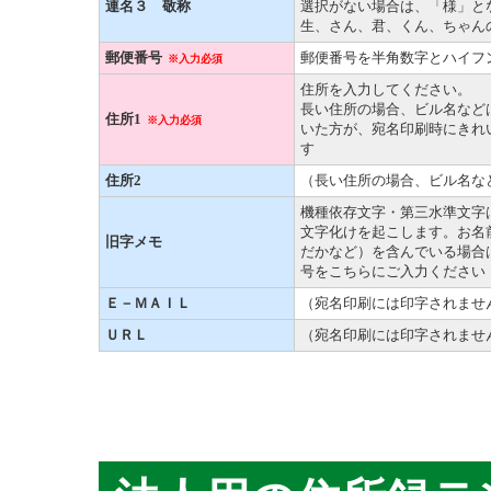
連名３ 敬称
選択がない場合は、「様」と
生、さん、君、くん、ちゃん
郵便番号
郵便番号を半角数字とハイフ
※入力必須
住所を入力してください。
長い住所の場合、ビル名など
住所1
※入力必須
いた方が、宛名印刷時にきれ
す
住所2
（長い住所の場合、ビル名な
機種依存文字・第三水準文字
文字化けを起こします。お名
旧字メモ
だかなど）を含んでいる場合は
号をこちらにご入力ください
Ｅ－ＭＡＩＬ
（宛名印刷には印字されませ
ＵＲＬ
（宛名印刷には印字されませ