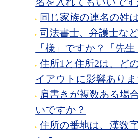
名を入れてもいいです
同じ家族の連名の姓
司法書士、弁護士な
「様」ですか？「先生
住所1と住所2は、ど
イアウトに影響ありま
肩書きが複数ある場
いですか？
住所の番地は、漢数