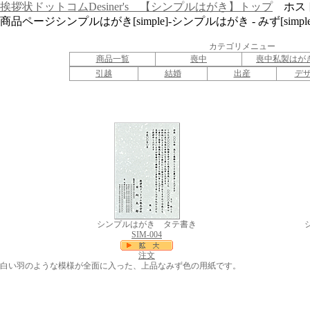
挨拶状ドットコムDesiner's 【シンプルはがき】トップ
ホスト：w
商品ページシンプルはがき[simple]-シンプルはがき - みず[simple
カテゴリメニュー
商品一覧
喪中
喪中私製はが
引越
結婚
出産
デ
シンプルはがき タテ書き
SIM-004
注文
白い羽のような模様が全面に入った、上品なみず色の用紙です。