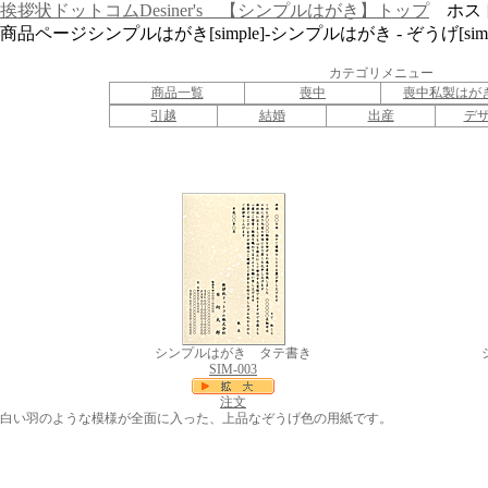
挨拶状ドットコムDesiner's 【シンプルはがき】トップ
ホスト：w
商品ページシンプルはがき[simple]-シンプルはがき - ぞうげ[simpl
カテゴリメニュー
商品一覧
喪中
喪中私製はが
引越
結婚
出産
デ
シンプルはがき タテ書き
SIM-003
注文
白い羽のような模様が全面に入った、上品なぞうげ色の用紙です。