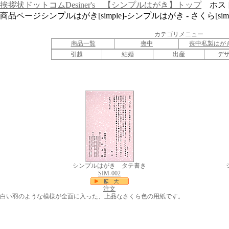
挨拶状ドットコムDesiner's 【シンプルはがき】トップ
ホスト：w
商品ページシンプルはがき[simple]-シンプルはがき - さくら[simpl
カテゴリメニュー
商品一覧
喪中
喪中私製はが
引越
結婚
出産
デ
シンプルはがき タテ書き
SIM-002
注文
白い羽のような模様が全面に入った、上品なさくら色の用紙です。