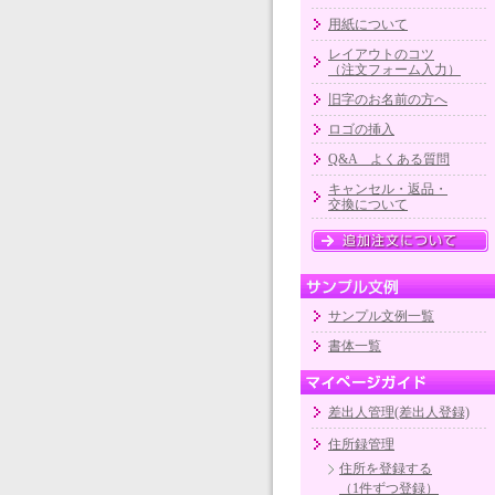
用紙について
レイアウトのコツ
（注文フォーム入力）
旧字のお名前の方へ
ロゴの挿入
Q&A よくある質問
キャンセル・返品・
交換について
サンプル文例一覧
書体一覧
差出人管理(差出人登録)
住所録管理
住所を登録する
（1件ずつ登録）