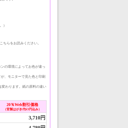
。）
こちらをお読みください。
コンの環境によってお色が違っ
すが、モニターで見た色と印刷
は変わります。紙の原料の違い
20％Web割引価格
（官製はがき代63円込み）
3,710円
4,780円