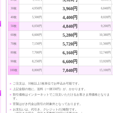
3,960円
30枚
4,950円
6,840円
4,400円
40枚
5,500円
8,020円
4,840円
50枚
6,050円
9,200円
5,280円
60枚
6,600円
10,380円
5,720円
70枚
7,150円
11,560円
6,160円
80枚
7,700円
12,740円
6,600円
90枚
8,250円
13,920円
7,040円
100枚
8,800円
15,100円
●
ご注文は、10枚以上1枚単位でお申込み可能です。
●
上記金額の他に、送料（一律330円）が、かかります。
●
割引価格はインターネットでご注文いただけるお客さま用価格となりま
す。
●
官製はがき代金は割引の対象外となっております。
●
お支払いは、代引き、クレジットの2種類です。