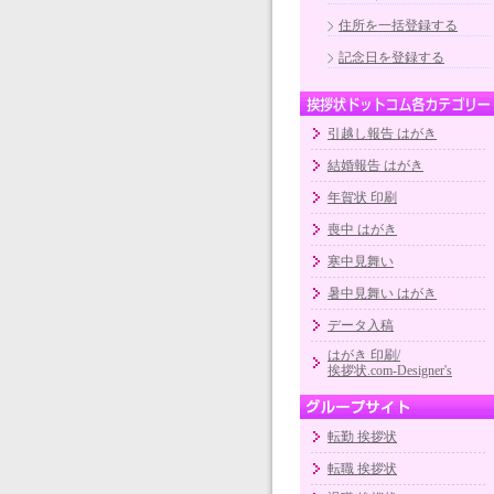
住所を一括登録する
記念日を登録する
引越し報告 はがき
結婚報告 はがき
年賀状 印刷
喪中 はがき
寒中見舞い
暑中見舞い はがき
データ入稿
はがき 印刷/
挨拶状.com-Designer's
転勤 挨拶状
転職 挨拶状