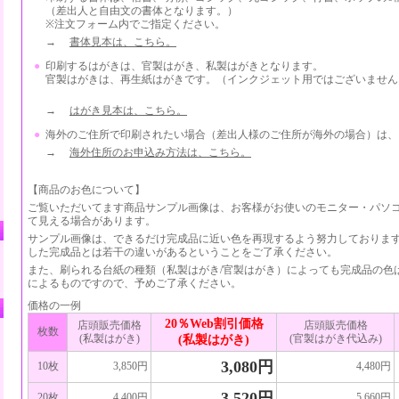
（差出人と自由文の書体となります。）
※注文フォーム内でご指定ください。
→
書体見本は、こちら。
●
印刷するはがきは、官製はがき、私製はがきとなります。
官製はがきは、再生紙はがきです。（インクジェット用ではございません
→
はがき見本は、こちら。
●
海外のご住所で印刷されたい場合（差出人様のご住所が海外の場合）は、
→
海外住所のお申込み方法は、こちら。
【商品のお色について】
ご覧いただいてます商品サンプル画像は、お客様がお使いのモニター・パソ
て見える場合があります。
サンプル画像は、できるだけ完成品に近い色を再現するよう努力しておりま
した完成品とは若干の違いがあるということをご了承ください。
また、刷られる台紙の種類（私製はがき/官製はがき）によっても完成品の色
によるものですので、予めご了承ください。
価格の一例
20％Web割引価格
店頭販売価格
店頭販売価格
枚数
(私製はがき)
(官製はがき代込み)
(私製はがき)
3,080円
10枚
3,850円
4,480円
3,520円
20枚
4,400円
5,660円