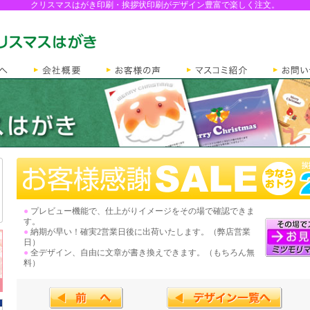
クリスマスはがき印刷・挨拶状印刷がデザイン豊富で楽しく注文。
●
プレビュー機能で、仕上がりイメージをその場で確認できま
す。
●
納期が早い！確実2営業日後に出荷いたします。（弊店営業
日）
●
全デザイン、自由に文章が書き換えできます。（もちろん無
料）