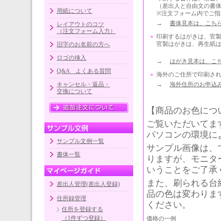
（差出人と自由文の書
用紙について
※注文フォーム内でご指
→
書体見本は、こち
レイアウトのコツ
（注文フォーム入力）
●
印刷するはがきは、官
官製はがきは、再生紙
旧字のお名前の方へ
ロゴの挿入
→
はがき見本は、こ
Q&A よくある質問
●
海外のご住所で印刷さ
キャンセル・返品・
→
海外住所のお申込
交換について
【商品のお色につ
ご覧いただいてま
パソコンの環境に
サンプル文例一覧
サンプル画像は、
書体一覧
りますが、モニタ
いうことをご了承
また、刷られる台
差出人管理(差出人登録)
品の色は変わりま
住所録管理
ください。
住所を登録する
（1件ずつ登録）
価格の一例