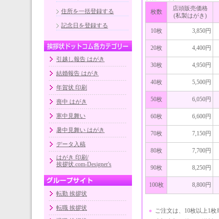
店頭販売価格
住所を一括登録する
枚数
(私製はがき)
記念日を登録する
10枚
3,850円
20枚
4,400円
引越し報告 はがき
30枚
4,950円
結婚報告 はがき
40枚
5,500円
年賀状 印刷
50枚
6,050円
喪中 はがき
寒中見舞い
60枚
6,600円
暑中見舞い はがき
70枚
7,150円
データ入稿
80枚
7,700円
はがき 印刷/
挨拶状.com-Designer's
90枚
8,250円
100枚
8,800円
転勤 挨拶状
転職 挨拶状
●
ご注文は、10枚以上1