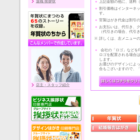
退職 挨拶状
●
上記金額の他に、送料（
●
割引価格はインターネ
す。
●
官製はがき代金は割引
●
お支払いは、代引き、ク
（代引きの場合、代引き
※
詳しくは、左メニュー
●
会社の「ロゴ」などを
ロゴを配置される場合
します。
お選びのデザインによ
合もございますので、
店主・スタッフ紹介