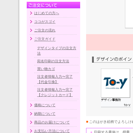
はじめての方へ
ココがスゴイ
ご注文の流れ
ご注文ガイド
デザインタイプの注文方
法
宛名印刷の注文方法
買い物カゴ
注文者情報入力〜完了
【代金引換】
注文者情報入力〜完了
【クレジットカード】
価格について
納期について
■
このはがき絵柄でよろしけ
商品のお届けについて
お支払い方法について
●
印刷する書体は、楷書、