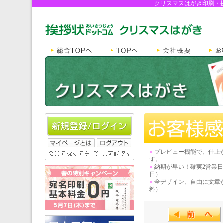
クリスマスはがき印刷・
●
プレビュー機能で、仕上
す。
●
納期が早い！確実2営業
日）
●
全デザイン、自由に文章
料）