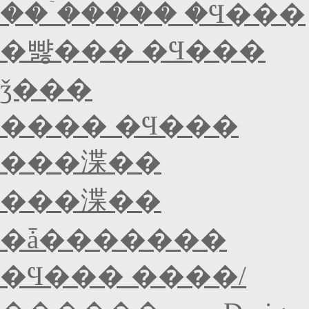
���ۤ���� �Ϥ���
�뺧��� �Ϥ���
ǯ���
���� �Ϥ���
���渫��
���渫��
�ǡ�������
�Ϥ��� ����/