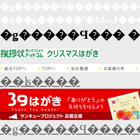
�ǥ�����Ϥ�������
�ȡ��ǥ��
�ǥ�����Ϥ��� �
��ʪ����
�ǥ�����Ϥ������