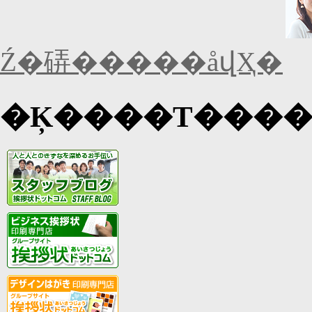
Ź�硦�����åվҲ�
�Ķ����Τ���