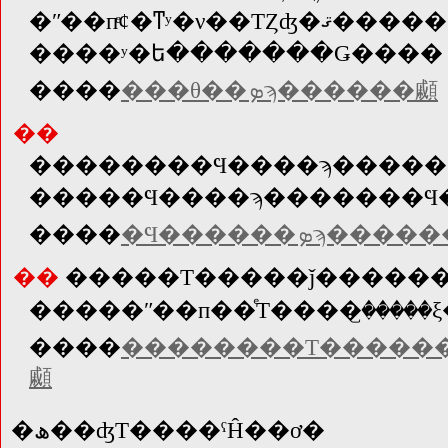
�ʺ��пͤȼ�ͳʸ�ν��ΤȤʤ�ޤ�����
����ʸ�ե�������Ǥ����꤯�
����
���θ��ܤϡ������顣
��
����
�Ϥ������ܤϡ���
��
�����Τ�����ǰ�����
����
��������Τ������
顣
�ھ��ʤΤ����ˤĤ��ơ�