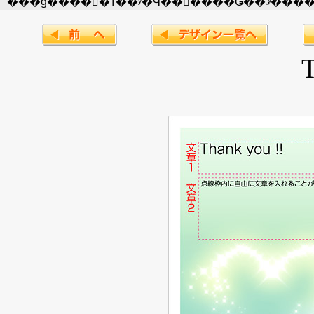
���ǥ����󡢼�