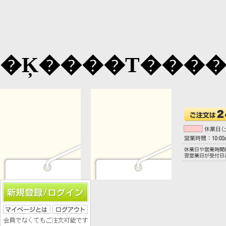
�Ķ����Τ���