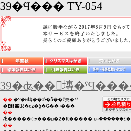
39�Ϥ��� TY-054
39�ʥ��󥭥塼�ˤϤ���
��
�ץ�ӥ塼��ǽ�ǡ��ž夬�ꥤ
�᡼���򤽤ξ�ǳ�ǧ�Ǥ��ޤ���
��
Ǽ��
��