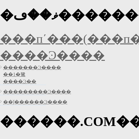
�ޥ��ڡ����
���пʹ���(���п�
����Ͽ����
�������Ͽ����
��1�鷺
����Ͽ��
���������Ͽ����
��ǰ������Ͽ����
������.COM�