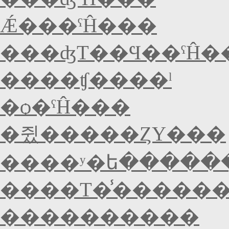
Ǽ���ˤĤ���
���ʤΤ��Ϥ��ˤĤ�
����ʧ����ˡ
�ѻ�ˤĤ���
�쥤�����ȤΥ���
����ʸ�ե�����
����Τ�̾�����
����������