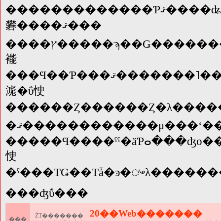
�������������Ƥޤ����ʥ���ץ�����ϡ������ͤ����Ȥ��Υ�˥������ѥ�����δĶ��ˤ�äƤ�������äƸ������
礬����ޤ���
����ץ�����ϡ��Ǥ�����������ʤ˶ᤤ����Ƹ�����
褦
���Ϥ��Ƥ���ޤ�������˥����Ǹ������Ȱ������������ʤȤϼ
㴳�ΰ㤤
������Ȥ������Ȥ�λ���
�ޤ������������μ���ʻ����Ϥ���/
�����Ϥ����ˤˤ�äƤⴰ���ʤο����Ѥ��ޤ��
㤤
�ˤ���ΤǤ��Τǡ�ͽ�ᤴλ�����
���ʤΰ���
20��Web�������
ŹƬ�������
���