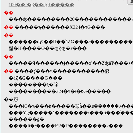
100��ʾ�β��ʤϤ�����
��
��
�����ϡ������Χ324�ߤǤ���
��
������ʤϥ��󥿡��ͥåȤǤ���ʸ���������
뤪�Ҥ����Ѳ��ʤȤʤ�ޤ���
��
�����Ϥ
��
����ʧ���ϡ�����������쥸
�åȤ�2����Ǥ���
��������ξ�硢
����������324�ߤ�ɬ�פǤ�����
��㤪
���Ѥ�ϡ
���Υǥ�����ǡ�������ʸ���ơ���̾�
������ġ�
����ñ�ˤ����Ѥꤷ�Ƥ��������ޤ���