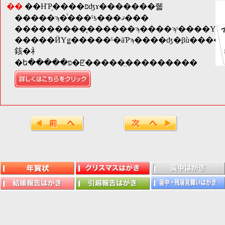
��
��ҤΡ֥����פʤɤ�������줿
�����ϡ�ͭ���ˤƾ���ޤ���
�����ӤΥǥ�����ˤ�äƤϡ����ʤ�βù����פ����ꡢ���֤Ǥ��ʤ����⤴�����ޤ��Τǡ��֤��
䤤�礻
�ե�����פ�ꡢ�����̤���������