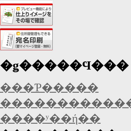
�ǥ�����Ϥ��� 
���Ƥ�����
�����������
����ʸ��ή��