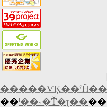
�����ѴĶ��ˤĤ�
��
ˡ��˴�Ť�ɽ��
��