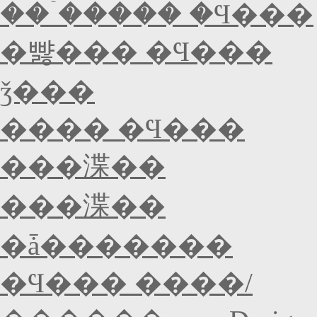
���ۤ���� �Ϥ���
�뺧��� �Ϥ���
ǯ���
���� �Ϥ���
���渫��
���渫��
�ǡ�������
�Ϥ��� ����/