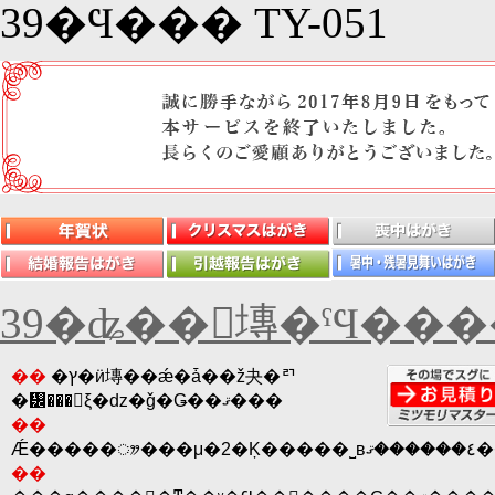
39�Ϥ��� TY-051
39�ʥ��󥭥塼�ˤϤ���
��
�ץ�ӥ塼��ǽ�ǡ��ž夬�ꥤ
�᡼���򤽤ξ�ǳ�ǧ�Ǥ��ޤ���
��
Ǽ��
��