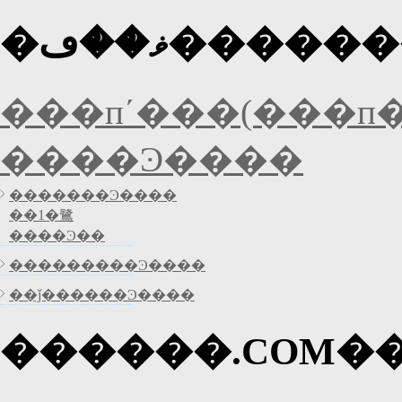
�ޥ��ڡ����
���пʹ���(���п�
����Ͽ����
�������Ͽ����
��1�鷺
����Ͽ��
���������Ͽ����
��ǰ������Ͽ����
������.COM�