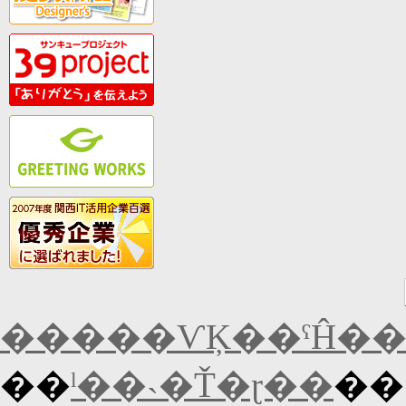
�����ѴĶ��ˤĤ�
��
ˡ��˴�Ť�ɽ��
��