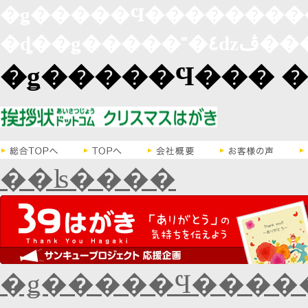
�ǥ�����Ϥ�������
�ȡ��ǥ��
�ǥ�����Ϥ��� �
��ʪ����
�ǥ�����Ϥ������