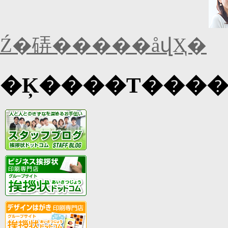
Ź�硦�����åվҲ�
�Ķ����Τ���