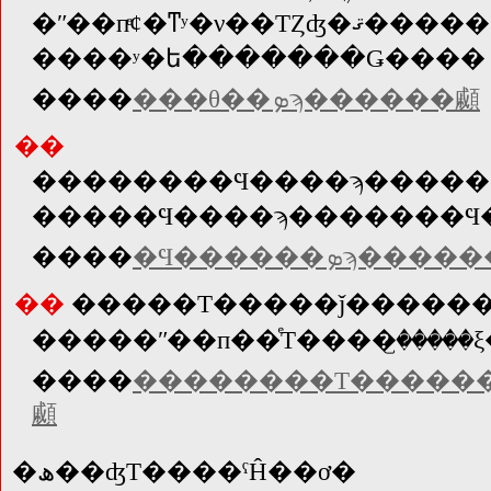
�ʺ��пͤȼ�ͳʸ�ν��ΤȤʤ�ޤ�����
����ʸ�ե�������Ǥ����꤯�
����
���θ��ܤϡ������顣
��
����
�Ϥ������ܤϡ���
��
�����Τ�����ǰ�����
����
��������Τ������
顣
�ھ��ʤΤ����ˤĤ��ơ�