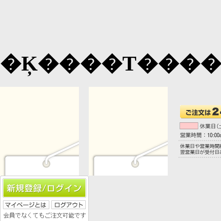
�Ķ����Τ���