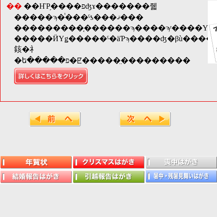
��
��ҤΡ֥����פʤɤ�������줿
�����ϡ�ͭ���ˤƾ���ޤ���
�����ӤΥǥ�����ˤ�äƤϡ����ʤ�βù����פ����ꡢ���֤Ǥ��ʤ����⤴�����ޤ��Τǡ��֤��
䤤�礻
�ե�����פ�ꡢ�����̤���������