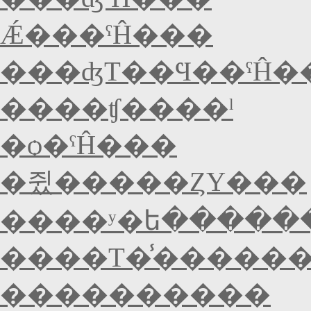
Ǽ���ˤĤ���
���ʤΤ��Ϥ��ˤĤ�
����ʧ����ˡ
�ѻ�ˤĤ���
�쥤�����ȤΥ���
����ʸ�ե�����
����Τ�̾�����
����������