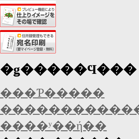
�ǥ�����Ϥ��� 
���Ƥ�����
�����������
����ʸ��ή��