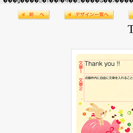
���ǥ����󡢼�