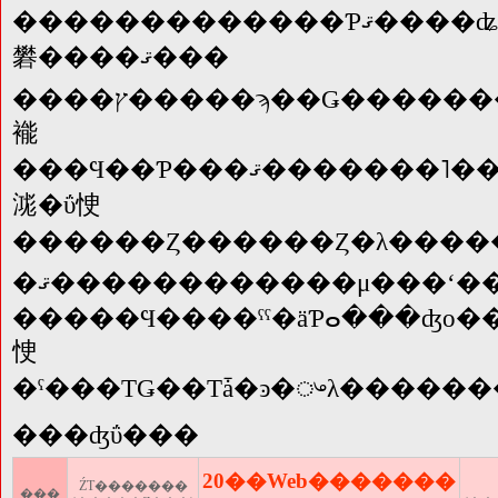
�������������Ƥޤ����ʥ���ץ�����ϡ������ͤ����Ȥ��Υ�˥������ѥ�����δĶ��ˤ�äƤ�������äƸ������
礬����ޤ���
����ץ�����ϡ��Ǥ�����������ʤ˶ᤤ����Ƹ�����
褦
���Ϥ��Ƥ���ޤ�������˥����Ǹ������Ȱ������������ʤȤϼ
㴳�ΰ㤤
������Ȥ������Ȥ�λ���
�ޤ������������μ���ʻ����Ϥ���/
�����Ϥ����ˤˤ�äƤⴰ���ʤο����Ѥ��ޤ��
㤤
�ˤ���ΤǤ��Τǡ�ͽ�ᤴλ�����
���ʤΰ���
20��Web�������
ŹƬ�������
���