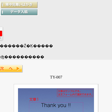
���ᤤ���μ�2�Ķ�����˽в٤������ޤ�������Ź�Ķ�����
ͳ��ʸ�Ϥ��񤭴����Ǥ��ޤ����ʤ������̵����
TY-007