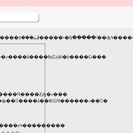
���ΤϤ��������Ǥ��������С��֤����
����������Τϡ�ܴ����ī�������å����ݥ����å����Խ񡢥ݥåפ�6����Ǥ���
��������Ϥ����ϡ������Ϥ����������Ϥ����Ȥʤ�ޤ���
�����Ϥ����ϡ�������Ϥ����Ǥ����ʥ��󥯥����å��ѤǤϤ������ޤ��󡣡�
�����ʺ��п��ͤΤ����꤬�����ξ��ˤϡ���������ɤߤ���������