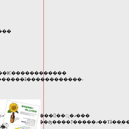
������ϳ�����оݳ��ȤʤäƤ���ޤ���
���ñ�����ʡ֥ߥĥ��ޥ������פ����Ѥ������������
�������ǡ������������­
���������֤������ϡ����ϡʳ����ΥХå�����ˤΥǥ�����򤪴��ᤷ�ޤ���