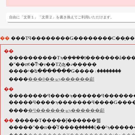
自由に「文章１」「文章２」を書き換えてご利用いただけます。
��
��
�ʺ��пͤȼ�ͳʸ�ν��ΤȤʤ�ޤ�����
����ʸ�ե�������Ǥ����꤯��������
����
���θ��ܤϡ������顣
��
����
�Ϥ������ܤϡ������顣
��
�����Τ�����ǰ������줿