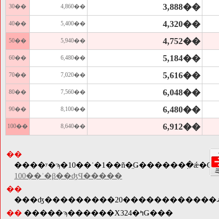
3,888��
30��
4,860��
4,320��
40��
5,400��
4,752��
50��
5,940��
5,184��
60��
6,480��
5,616��
70��
7,020��
6,048��
80��
7,560��
6,480��
90��
8,100��
6,912��
100��
8,640��
��
����ʸ�ϡ�10��ʾ�1��ñ�̤Ǥ������߲�ǽ�Ǥ
100��ʾ�β��ʤϤ�����
��
��
�����ϡ������Χ324�ߤǤ���