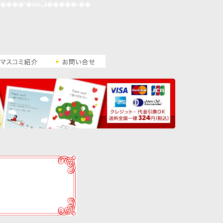
�ǥ�����Ϥ������������������������饹�ȡ��ǥ�����˭�٤ǳڤ�����ʸ��