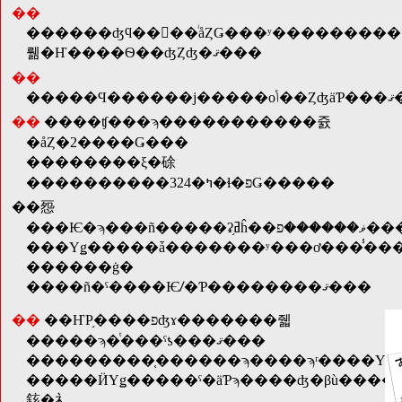
��
������ʤϥ��󥿡��ͥåȤǤ���ʸ���������
뤪�Ҥ����Ѳ��ʤȤʤ�ޤ���
��
�����Ϥ
��
����ʧ���ϡ�����������쥸
�åȤ�2����Ǥ���
��������ξ�硢
����������324�ߤ�ɬ�פǤ�����
��㤪
���Ѥ�ϡ
���Υǥ�����ǡ�������ʸ���ơ���̾�
������ġ�
����ñ�ˤ����Ѥꤷ�Ƥ��������ޤ���
��
��ҤΡ֥����פʤɤ�������줿
�����ϡ�ͭ���ˤƾ���ޤ���
�����ӤΥǥ�����ˤ�äƤϡ����ʤ�βù����פ����ꡢ���֤Ǥ��ʤ����⤴�����ޤ��Τǡ��֤��
䤤�礻