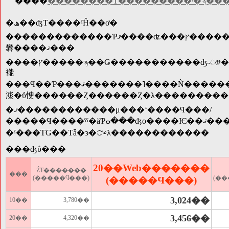
����
��������Τ���������ˡ�ϡ��
�ھ��ʤΤ����ˤĤ��ơ�
�������������Ƥޤ����ʥ���ץ�����ϡ������ͤ����Ȥ��Υ�˥������ѥ�����δĶ��ˤ�äƤ�������äƸ������
礬����ޤ���
����ץ�����ϡ��Ǥ�����������ʤ˶ᤤ����Ƹ�����
褦
���Ϥ��Ƥ���ޤ�������˥����Ǹ������Ȱ������������ʤȤϼ
㴳�ΰ㤤������Ȥ������Ȥ�λ��������
�ޤ������������μ���ʻ����Ϥ���/
�����Ϥ����ˤˤ�äƤⴰ���ʤο����Ѥ��ޤ�����θ����ΰ㤤
�ˤ���ΤǤ��Τǡ�ͽ�ᤴλ������������
���ʤΰ���
20��Web�������
ŹƬ�������
���
(�����Ϥ���)
(�
(�����Ϥ���)
3,024��
10��
3,780��
3,456��
20��
4,320��