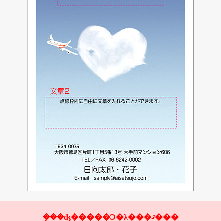
�ܾ��ʤ�����Ͻ�λ���ޤ���