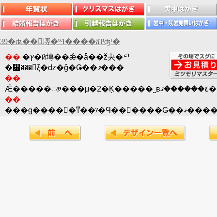
39�ʥ��󥭥塼�ˤϤ����äƤʤˡ�
��
�ץ�ӥ塼��ǽ�ǡ��ž夬�ꥤ
�᡼���򤽤ξ�ǳ�ǧ�Ǥ��ޤ���
��
Ǽ��
��
���ǥ����󡢼�