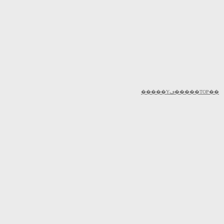
�����Υڡ�����TOP��