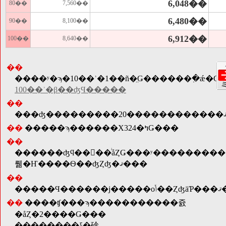
6,048��
80��
7,560��
6,480��
90��
8,100��
6,912��
100��
8,640��
��
����ʸ�ϡ�10��ʾ�1��ñ�̤Ǥ������߲�ǽ�Ǥ
100��ʾ�β��ʤϤ�����
��
��
�����ϡ������Χ324�ߤǤ���
��
������ʤϥ��󥿡��ͥåȤǤ���ʸ���������
뤪�Ҥ����Ѳ��ʤȤʤ�ޤ���
��
�����Ϥ
��
����ʧ���ϡ�����������쥸
�åȤ�2����Ǥ���
��������ξ�硢