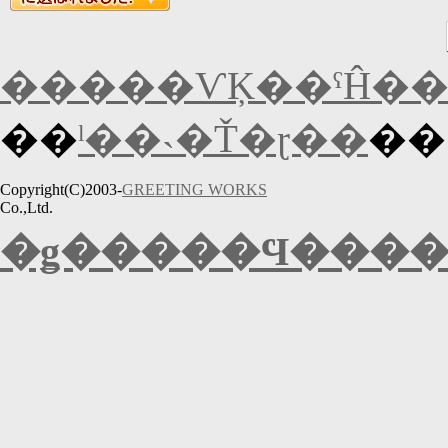
�����ѴĶ��ˤĤ�
��
ˡ��˴�Ť�ɽ��
��
Copyright(C)2003-
GREETING WORKS
Co.,Ltd.
�ǥ�����Ϥ����