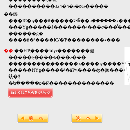
����������324�ߤ�ɬ�פǤ�����
��㤪
���Ѥ�ϡ
���Υǥ�����ǡ�������ʸ���ơ���̾�
������ġ�
����ñ�ˤ����Ѥꤷ�Ƥ��������ޤ���
��
��ҤΡ֥����פʤɤ�������줿
�����ϡ�ͭ���ˤƾ���ޤ���
�����ӤΥǥ�����ˤ�äƤϡ����ʤ�βù����פ����ꡢ���֤Ǥ��ʤ����⤴�����ޤ��Τǡ��֤��
䤤�礻
�ե�����פ�ꡢ�����̤���������