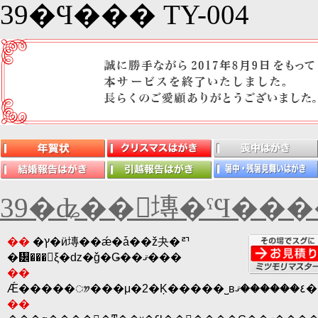
39�Ϥ��� TY-004
39�ʥ��󥭥塼�ˤϤ���
��
�ץ�ӥ塼��ǽ�ǡ��ž夬�ꥤ
�᡼���򤽤ξ�ǳ�ǧ�Ǥ��ޤ���
��
Ǽ��
��