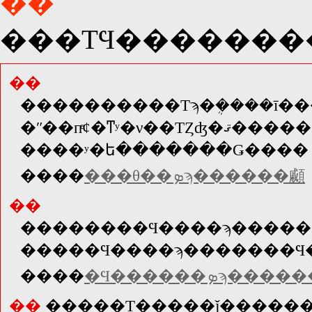
��
��
�ʺ��пͤȼ�ͳʸ�ν��ΤȤʤ�ޤ�����
����ʸ�ե�������Ǥ����꤯�
����
���θ��ܤϡ������顣
��
����
�Ϥ������ܤϡ���
��
�����Τ�����ǰ�����