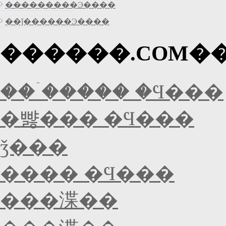
���������Ͽ����
��ǰ������Ͽ����
������.COM�
���ۤ���� �Ϥ���
�뺧��� �Ϥ���
ǯ���
���� �Ϥ���
���渫��