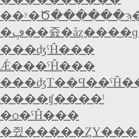
��ʸ�Ծ������ϡ
�ڥ��쥸�åȥ����
���ʤˤĤ���
Ǽ���ˤĤ���
���ʤΤ��Ϥ��ˤĤ�
����ʧ����ˡ
�ѻ�ˤĤ���
�쥤�����ȤΥ���