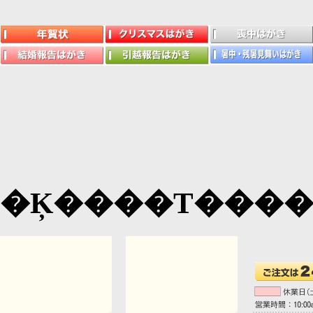
�Ķ����Τ���