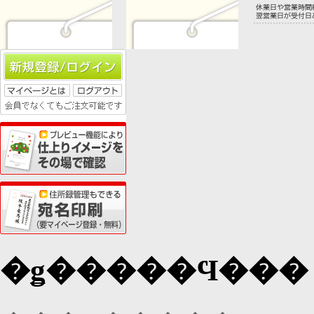
�ǥ�����Ϥ��� 