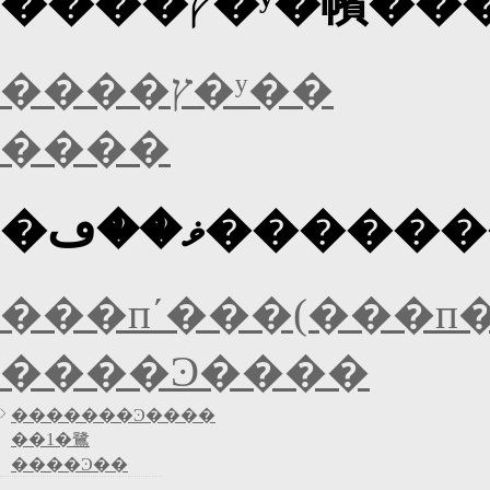
����ץ�ʸ�㡦�
����ץ�ʸ��
����
�ޥ��ڡ����
���пʹ���(���п�
����Ͽ����
�������Ͽ����
��1�鷺
����Ͽ��