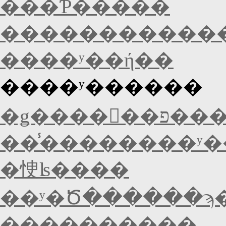
���Ƥ�����
�����������
����ʸ��ή��
����ʸ������
�ǥ����󥿥�
��̾��������ʸ�
�㤤ʪ����
��ʸ�Ծ������ϡ
����������