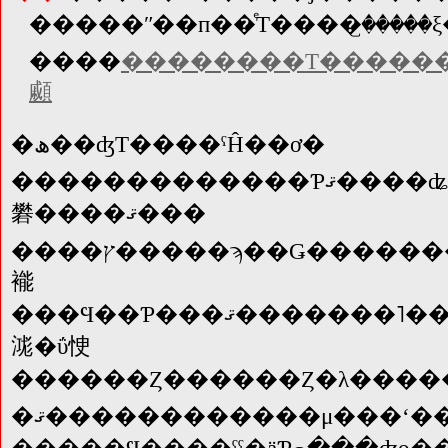
����
��������Τ������
顣
�ھ��ʤΤ����ˤĤ��ơ�
�������������Ƥޤ����ʥ���ץ�����ϡ������ͤ����Ȥ��Υ�˥������ѥ�����δĶ��ˤ�äƤ�������äƸ������
礬����ޤ���
����ץ�����ϡ��Ǥ�����������ʤ˶ᤤ����Ƹ�����
褦
���Ϥ��Ƥ���ޤ�������˥����Ǹ������Ȱ������������ʤȤϼ
㴳�ΰ㤤
������Ȥ������Ȥ�λ���
�ޤ������������μ���ʻ����Ϥ���/
�����Ϥ����ˤˤ�äƤⴰ���ʤο����Ѥ��ޤ��