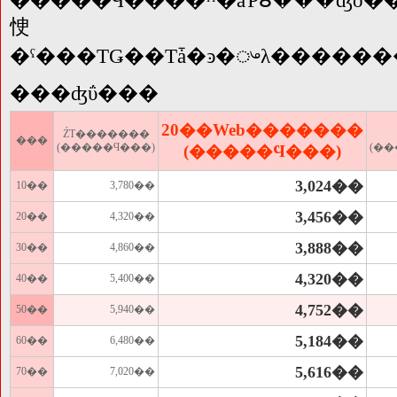
㤤
�ˤ���ΤǤ��Τǡ�ͽ�ᤴλ�����
���ʤΰ���
20��Web�������
ŹƬ�������
���
(�����Ϥ���)
(�
(�����Ϥ���)
3,024��
10��
3,780��
3,456��
20��
4,320��
3,888��
30��
4,860��
4,320��
40��
5,400��
4,752��
50��
5,940��
5,184��
60��
6,480��
5,616��
70��
7,020��