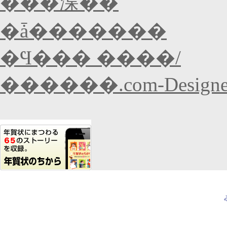
���渫��
�ǡ�������
�Ϥ��� ����/
������.com-Designer