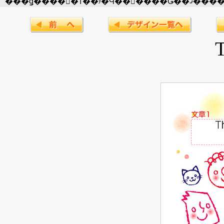
���ǥ����󡢼�