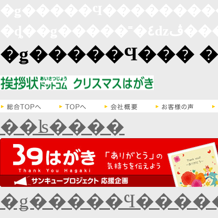
�ǥ�����Ϥ�������
�ȡ��ǥ��
�ǥ�����Ϥ��� �
��ʪ����
�ǥ�����Ϥ������