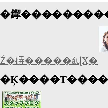
Ź�硦�����åվҲ�
�Ķ����Τ���