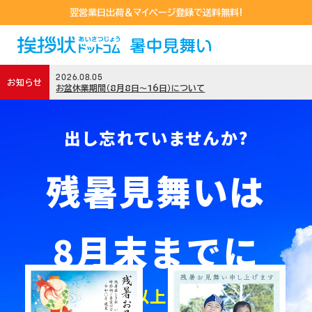
LINEおともだち追加するだけで550円クーポンGET!
LINEおともだち追加するだけで550円クーポンGET!
翌営業日出荷＆マイページ登録で送料無料!
2026.08.05
お知らせ
お盆休業期間（8月8日〜16日）について
暑中見舞い
出し忘れていませんか?
残暑見舞いは
写真フレームタイプ
デザインタイプ
から探す
8月末までに
から探す
10
万件以上
昨年
のご利用実績
残暑見舞い
※