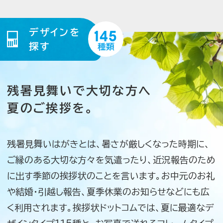
145
デザインを
マイページ登録について
探す
種類
残暑見舞いで大切な方へ
残暑見舞いについて知る
夏のご挨拶を。
暑中見舞いの豆知識
残暑見舞いはがきとは、暑さが厳しくなった時期に、
残暑見舞いを出す時期や
書き方など知っておきたい豆知識をご紹介
ご縁のある大切な方々を気遣ったり、近況報告のため
に出す季節の挨拶状のことを言います。お中元のお礼
残暑見舞い文例
や結婚・引越し報告、夏季休業のお知らせなどにも広
残暑見舞いに挿入する
く利用されます。挨拶状ドットコムでは、夏に最適なデ
サンプル文例をご用意しています