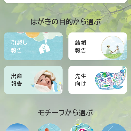
はがきの目的から選ぶ
引越し
結婚
報告
報告
出産
先生
報告
向け
モチーフから選ぶ