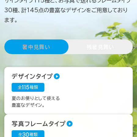
ザインタイプ115種と、お写真で送れるフレームタイプ
30種、計145点の豊富なデザインをご用意しており
ます。
挨拶状ドットコムについて
暑中見舞い
残暑見舞い
デザインタイプ
よくあるご質問
115
全
種類
夏のお便りとして使える
豊富なデザイン。
お客さまの声
写真フレームタイプ
30
会社概要
全
種類