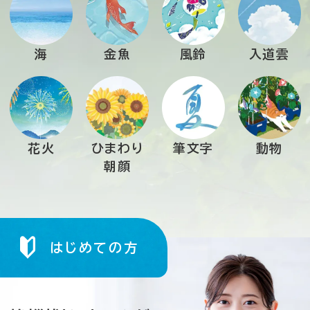
海
金魚
風鈴
入道雲
花火
ひまわり
筆文字
動物
朝顔
はじめての方