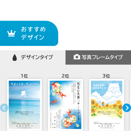
サービスについて知る
お見積もりもお任せください
暑中見舞いのプロが迅速･丁寧にご対応いたします
おすすめ
初めての方へ
デザイン
挨拶状ドットコムのサービスや
安心のサポート内容をご紹介。
デザインタイプ
写真フレームタイプ
注文について
商品について
宛名印刷