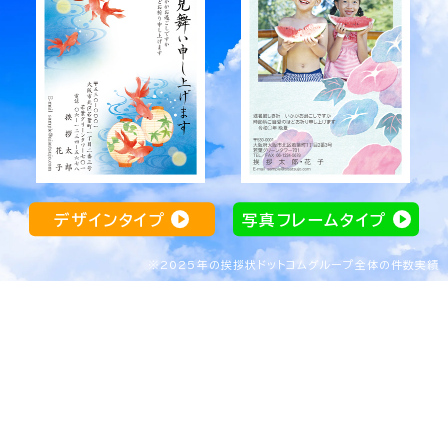
写真フレームタイプ
デザインタイプ
から探す
から探す
デザインタイプ
写真フレームタイプ
※2025年の挨拶状ドットコムグループ全体の件数実績
会員登録で
宛名印刷
全国送料無料
基本料金無料
翌営業日で出荷
人に
人
100
1
円が当たる！
3,000
※宛名印刷は除く