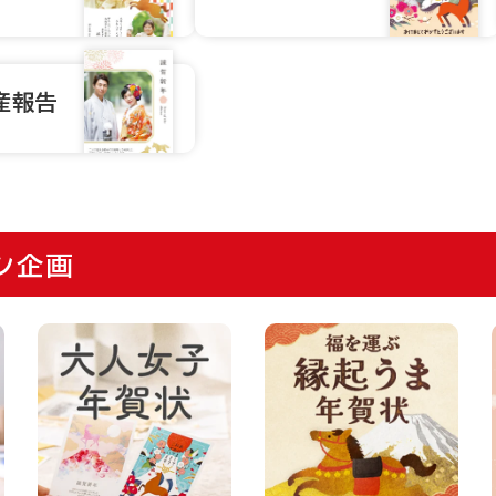
産報告
ン企画