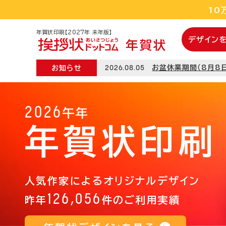
home
10
10
年賀状印刷【2027年 未年版】
デザイン
2026.08.05
お盆休業期間（8月8
お知らせ
2026
午年
年賀状印刷
人気作家によるオリジナルデザイン
126,056
昨年
件のご利用実績