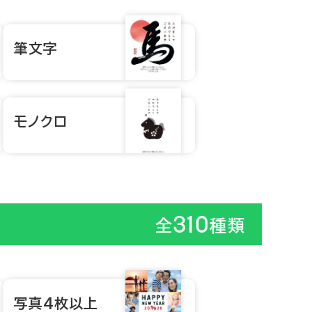
筆文字
モノクロ
310
全
種類
写真4枚以上