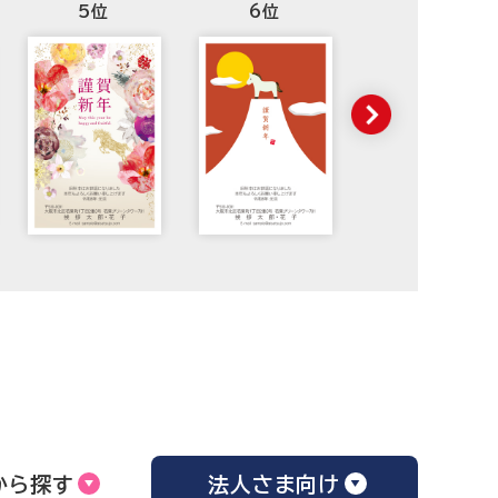
5位
6位
7位
から探す
法人さま向け