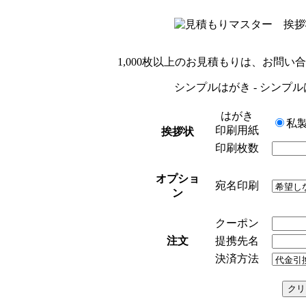
1,000枚以上のお見積もりは、お問い
シンプルはがき - シンプル
はがき
私製
印刷用紙
挨拶状
印刷枚数
オプショ
宛名印刷
ン
クーポン
注文
提携先名
決済方法